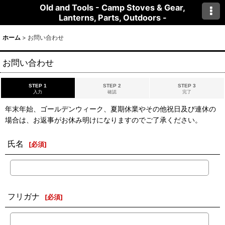
Old and Tools - Camp Stoves & Gear,
Lanterns, Parts, Outdoors -
ホーム
>
お問い合わせ
お問い合わせ
STEP 1
STEP 2
STEP 3
入力
確認
完了
年末年始、ゴールデンウィーク、夏期休業やその他祝日及び連休の
場合は、お返事がお休み明けになりますのでご了承ください。
氏名
[
必須
]
フリガナ
[
必須
]