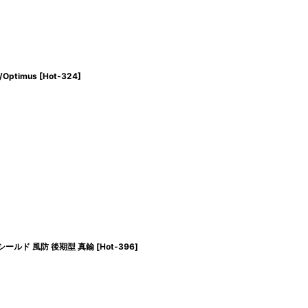
ptimus
[
Hot-324
]
ンドシールド 風防 後期型 真鍮
[
Hot-396
]