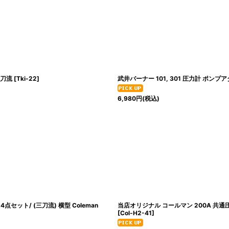
二刀流
[
Tki-22
]
武井バーナー 101, 301 圧力計 ポン
6,980
円
(税込)
ット/ (三刀流) 横型 Coleman
当店オリジナル コールマン 200A 共通
[
Col-H2-41
]