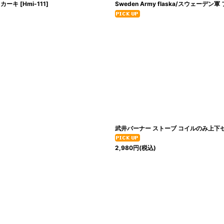
】カーキ
[
Hmi-111
]
Sweden Army flaska/スウェ
武井バーナー ストーブ コイルのみ上下セット
2,980
円
(税込)