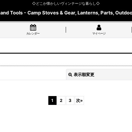
◇どこか懐かしいヴィンテージな暮らし◇
 and Tools - Camp Stoves & Gear, Lanterns, Parts, Outdoo
カレンダー
マイページ
表示順変更
1
2
3
次
»
絞り込む