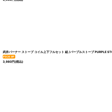
武井バーナー ストーブ コイル上下フルセット 組 /パープルストーブ PURPLE STOV
3,980
円
(税込)