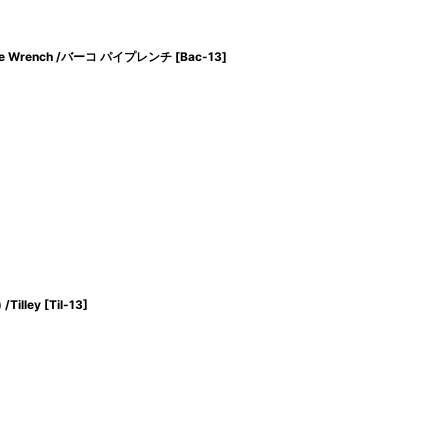
al Pipe Wrench /バーコ パイプレンチ
[
Bac-13
]
illey
[
Til-13
]