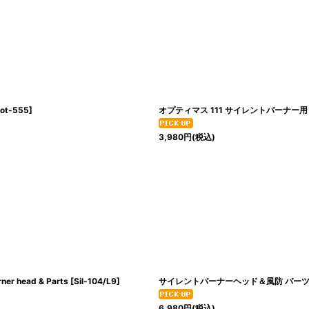
ot-555
]
オプティマス 111 サイレントバーナー用 
3,980
円
(税込)
head & Parts
[
Sil-104/L9
]
サイレントバーナーヘッド＆風防 パーツ 全9点セット
6,980
円
(税込)