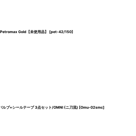
etromax Gold【未使用品】
[
pet-42/150
]
ルブ+シールテープ 3点セット/OMNI (ニ刀流)
[
Omu-02smc
]