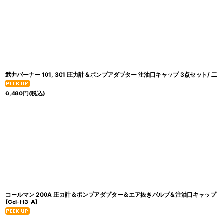
武井バーナー 101, 301 圧力計＆ポンプアダプター 注油口キャップ 3点セット/ 
6,480
円
(税込)
コールマン 200A 圧力計＆ポンプアダプター＆エア抜きバルブ＆注油口キャップ 4点セ
[
Col-H3-A
]