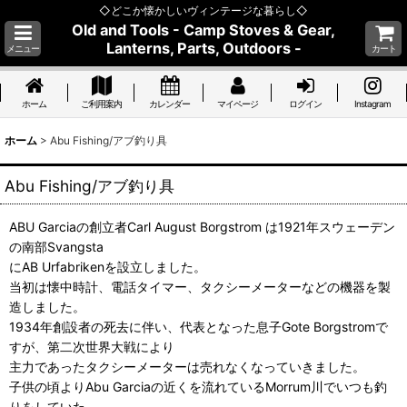
◇どこか懐かしいヴィンテージな暮らし◇
Old and Tools - Camp Stoves & Gear,
Lanterns, Parts, Outdoors -
メニュー
カート
ホーム
ご利用案内
カレンダー
マイページ
ログイン
Instagram
ホーム
>
Abu Fishing/アブ釣り具
Abu Fishing/アブ釣り具
ABU Garciaの創立者Carl August Borgstrom は1921年スウェーデン
の南部Svangsta
にAB Urfabrikenを設立しました。
当初は懐中時計、電話タイマー、タクシーメーターなどの機器を製
造しました。
1934年創設者の死去に伴い、代表となった息子Gote Borgstromで
すが、第二次世界大戦により
主力であったタクシーメーターは売れなくなっていきました。
子供の頃よりAbu Garciaの近くを流れているMorrum川でいつも釣
りをしていた