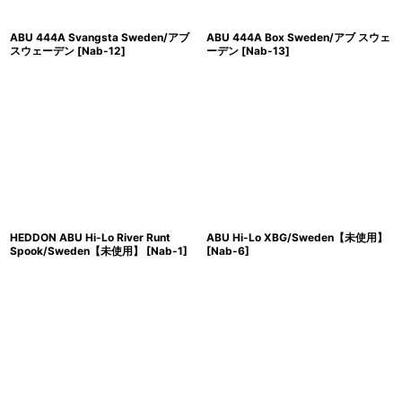
ABU 444A Svangsta Sweden/アブ
ABU 444A Box Sweden/アブ スウェ
スウェーデン
[
Nab-12
]
ーデン
[
Nab-13
]
HEDDON ABU Hi-Lo River Runt
ABU Hi-Lo XBG/Sweden【未使用】
Spook/Sweden【未使用】
[
Nab-1
]
[
Nab-6
]