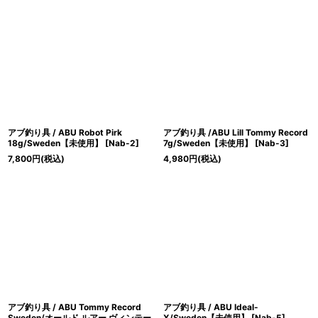
並び順
:
絞り込む
アブ釣り具 / ABU Robot Pirk
アブ釣り具 /ABU Lill Tommy Record
18g/Sweden【未使用】
[
Nab-2
]
7g/Sweden【未使用】
[
Nab-3
]
7,800
円
(税込)
4,980
円
(税込)
アブ釣り具 / ABU Tommy Record
アブ釣り具 / ABU Ideal-
Sweden/オールド ルアー ヴィンテー
X/Sweden【未使用】
[
Nab-5
]