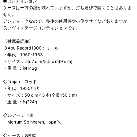
■コンディション
ケースは一方の鍵が壊れていますが、持ち運びで開くことはありま
せん。
アンティークなので、多少の使用感や小傷やサビなどありますが
良いヴィンテージコンディションです。
〈付属品詳細〉
◇Abu Record1300：リール
・年代：1950-1963
・サイズ：φ5.7ｃｍ/5.5ｃm(9ｃm)
・重 量 ：約142g
◇Trojan：ロッド
・年代：1950年代
・サイズ：50ｃｍ×３本(全長150ｃm)
・重 量 ：約224g
◇ルアー：11個
・Morrum Spinnaren, lippa他
◇ケース：2段式