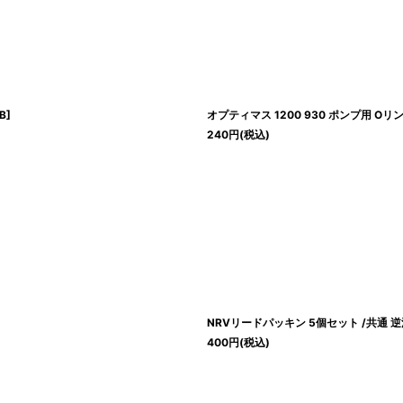
B
]
オプティマス 1200 930 ポンプ用 Oリン
240
円
(税込)
NRVリードパッキン 5個セット /共通
400
円
(税込)