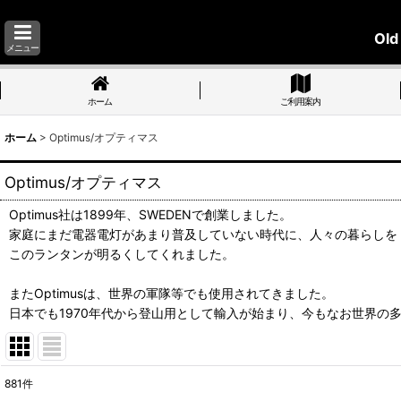
Old
メニュー
ホーム
ご利用案内
ホーム
>
Optimus/オプティマス
Optimus/オプティマス
Optimus社は1899年、SWEDENで創業しました。
家庭にまだ電器電灯があまり普及していない時代に、人々の暮らしを
このランタンが明るくしてくれました。
またOptimusは、世界の軍隊等でも使用されてきました。
日本でも1970年代から登山用として輸入が始まり、今もなお世界の
881
件
サブカテゴリ
: