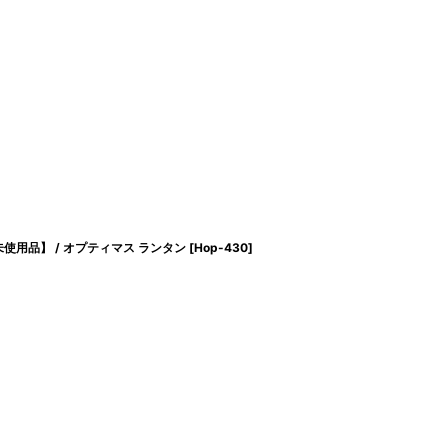
X付【未使用品】 / オプティマス ランタン
[
Hop-430
]