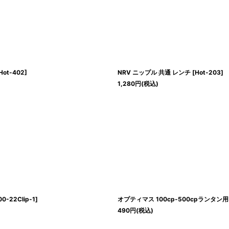
Hot-402
]
NRV ニップル 共通 レンチ
[
Hot-203
]
1,280
円
(税込)
00-22Clip-1
]
オプティマス 100cp-500cpランタン用 ニ
490
円
(税込)