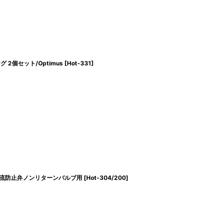
グ 2個セット/Optimus
[
Hot-331
]
 逆流防止弁ノンリターンバルブ用
[
Hot-304/200
]