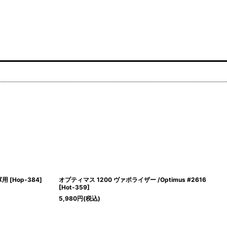
軍用
[
Hop-384
]
オプティマス 1200 ヴァポライザー /Optimus #2616
[
Hot-359
]
5,980
円
(税込)