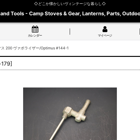
◇どこか懐かしいヴィンテージな暮らし◇
 and Tools - Camp Stoves & Gear, Lanterns, Parts, Outdoo
カレンダー
マイページ
 200 ヴァポライザー/Optimus #144-1
-179
]