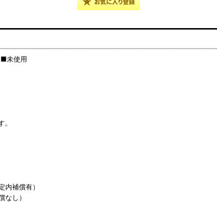
ス ■未使用
す。
規定内補償有）
償なし）