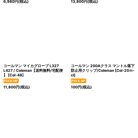
6,980
円
(税込)
13,800
円
(税込)
コールマン マイカグローブ L327
コールマン 200Aクラス マントル落下
L427 / Coleman【送料無料/宅配便
防止用クリップ/Coleman
[
Col-20ｍ-
】
[
Col-48
]
cl
]
11,800
円
(税込)
100
円
(税込)