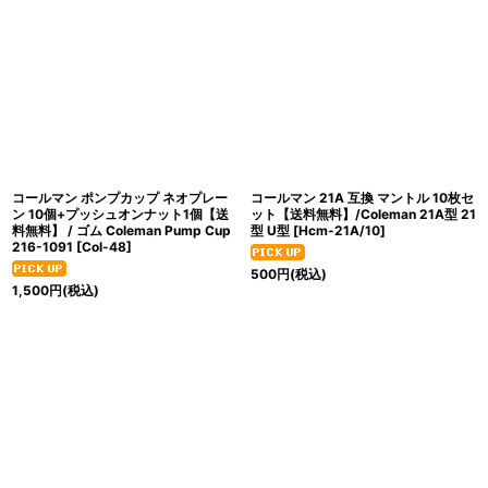
コールマン ポンプカップ ネオプレー
コールマン 21A 互換 マントル 10枚セ
ン 10個+プッシュオンナット1個【送
ット【送料無料】/Coleman 21A型 21
料無料】 / ゴム Coleman Pump Cup
型 U型
[
Hcm-21A/10
]
216-1091
[
Col-48
]
500
円
(税込)
1,500
円
(税込)