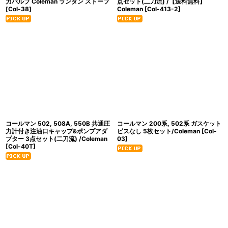
力バルブ Coleman ランタン ストーブ
点セット(二刀流) /【送料無料】
[
Col-38
]
Coleman
[
Col-413-2
]
コールマン 502, 508A, 550B 共通圧
コールマン 200系, 502系 ガスケット
力計付き注油口キャップ&ポンプアダ
ビスなし 5枚セット/Coleman
[
Col-
プター 3点セット(二刀流) /Coleman
03
]
[
Col-40T
]