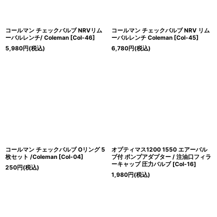
コールマン チェックバルブ NRVリム
コールマン チェックバルブ NRV リム
ーバルレンチ/ Coleman
[
Col-46
]
ーバルレンチ Coleman
[
Col-45
]
5,980
円
(税込)
6,780
円
(税込)
コールマン チェックバルブ Oリング 5
オプティマス1200 1550 エアーバル
枚セット /Coleman
[
Col-04
]
ブ付 ポンプアダプター / 注油口フィラ
ーキャップ 圧力バルブ
[
Col-16
]
250
円
(税込)
1,980
円
(税込)