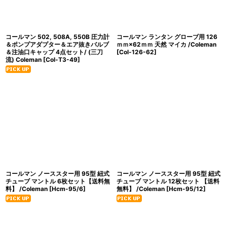
コールマン 502, 508A, 550B 圧力計
コールマン ランタン グローブ用 126
＆ポンプアダプター＆エア抜きバルブ
ｍｍ×62ｍｍ 天然 マイカ /Coleman
＆注油口キャップ 4点セット/ (三刀
[
Col-126-62
]
流) Coleman
[
Col-T3-49
]
コールマン ノーススター用 95型 紐式
コールマン ノーススター用 95型 紐式
チューブ マントル 6枚セット【送料無
チューブ マントル 12枚セット 【送料
料】 /Coleman
[
Hcm-95/6
]
無料】 /Coleman
[
Hcm-95/12
]