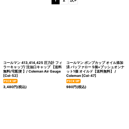
並び順
:
絞り込む
コールマン 413,414,425 圧力計 フィ
コールマン ポンプカップ オイル添加
ラーキャップ/ 注油口キャップ 【送料
済 バッファロー 5個+プッシュオンナ
無料/宅配便 】/ Coleman Air Gauge
ット1個 オイルド【送料無料】 /
[
Col-52
]
Coleman
[
Col-47
]
3,480
円
(税込)
980
円
(税込)