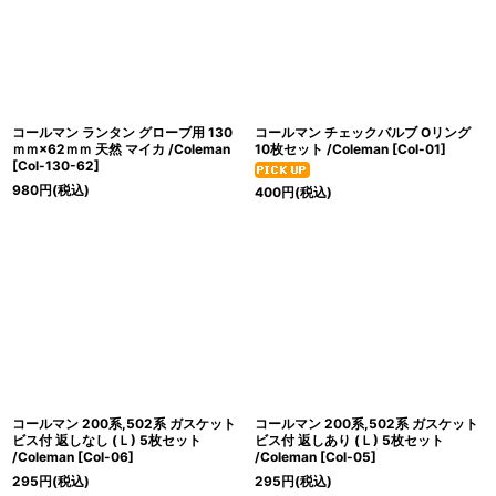
コールマン ランタン グローブ用 130
コールマン チェックバルブ Oリング
ｍｍ×62ｍｍ 天然 マイカ /Coleman
10枚セット /Coleman
[
Col-01
]
[
Col-130-62
]
980
円
(税込)
400
円
(税込)
コールマン 200系,502系 ガスケット
コールマン 200系,502系 ガスケット
ビス付 返しなし (Ｌ) 5枚セット
ビス付 返しあり (Ｌ) 5枚セット
/Coleman
[
Col-06
]
/Coleman
[
Col-05
]
295
円
(税込)
295
円
(税込)