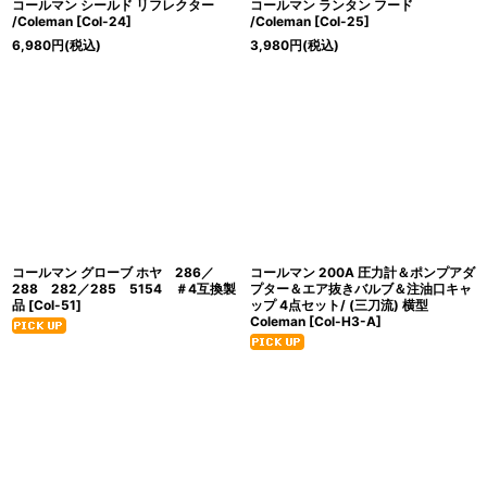
コールマン シールド リフレクター
コールマン ランタン フード
/Coleman
[
Col-24
]
/Coleman
[
Col-25
]
6,980
円
(税込)
3,980
円
(税込)
コールマン グローブ ホヤ 286／
コールマン 200A 圧力計＆ポンプアダ
288 282／285 5154 ＃4互換製
プター＆エア抜きバルブ＆注油口キャ
品
[
Col-51
]
ップ 4点セット/ (三刀流) 横型
Coleman
[
Col-H3-A
]