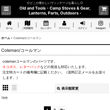
◇どこか懐かしいヴィンテージな暮らし◇
Old and Tools - Camp Stoves & Gear,
Lanterns, Parts, Outdoors -
メニュー
カート
ホーム
ご利用案内
カレンダー
マイページ
ログイン
Instagram
ホーム
>
Coleman/コールマン
Coleman/コールマン
colemanコールマンのパーツです。
ネコポス、レターパック
などの発送も対応いたします。
注文時カートの備考欄に記載ください。（送料訂正メールをお送り
します。）
表示順変更
閉じる
76
件
表示数
:
1
2
次
»