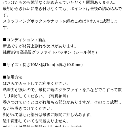
バラけたものも隙間なく詰め込んでいただくと問題ありません。
最初からきれいに巻き付けなくても、ポイントは最後の詰め込みで
す。
スタッフィングボックスやナットを締めこめばきれいに成型しま
す。
■コンディション：新品
新品ですが材質上割れや欠けがあります。
純度99％高品質グラファイトパッキン（シール付き）
■サイズ：長さ10M×幅(1cm) ×厚さ(0.9mm)
■使用方法
はさみでカットしてご利用ください。
粘着力が強いので、最初に端のグラファイトを爪などでこすって数
ミリ剥がしてください。（写真参照）
巻きつけていくとはがれ落ちる部分がありますが、そのまま成型し
ながら巻きつけてください。
剥がれて落ちた部分は最後に隙間に押し込みます。
途中変形していても問題ありません。
ポイントは最後に隙間なく詰め込むことです。