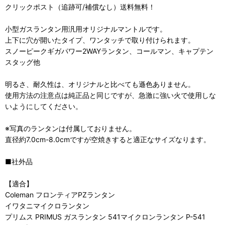
クリックポスト（追跡可/補償なし）送料無料！
小型ガスランタン用汎用オリジナルマントルです。
上下に穴が開いたタイプ、ワンタッチで取り付けられます。
スノーピークギガパワー2WAYランタン、コールマン、キャプテン
スタッグ他
明るさ、耐久性は、オリジナルと比べても遜色ありません。
使用方法の注意点は純正品と同じですが、急激に強い火で使用しな
いようにしてください。
※写真のランタンは付属しておりません。
直径約7.0cm-8.0cmですが空焼きすると適正なサイズなります。
■社外品
【適合】
Coleman フロンティアPZランタン
イワタニマイクロランタン
プリムス PRIMUS ガスランタン 541マイクロンランタン P-541