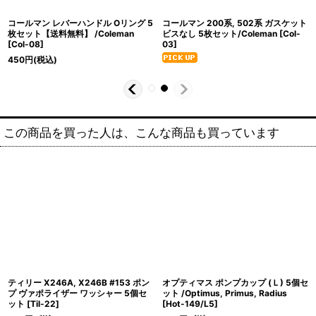
コールマン レバーハンドル Oリング 5
コールマン 200系, 502系 ガスケット
枚セット【送料無料】 /Coleman
ビスなし 5枚セット/Coleman
[
Col-
[
Col-08
]
03
]
450
円
(税込)
この商品を買った人は、こんな商品も買っています
ティリー X246A, X246B #153 ポン
オプティマス ポンプカップ (Ｌ) 5個セ
プ ヴァポライザー ワッシャー 5個セ
ット /Optimus, Primus, Radius
ット
[
Til-22
]
[
Hot-149/L5
]