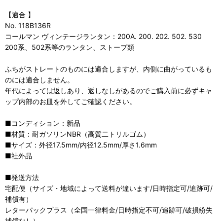
【適合 】
No. 118B136R
コールマン ヴィンテージランタン：200A. 200. 202. 502. 530
200系、502系等のランタン、ストーブ類
ふちがストレートのものには適合しますが、内側に曲がっているも
のには適合しません。
年代によっては返しあり、返しなしがあるのでご購入前に必ずキャ
ップ内部のお皿を外してご確認ください。
■コンディション：新品
■材質：耐ガソリンNBR（高質二トリルゴム）
■サイズ：外径17.5mm/内径12.5mm/厚さ1.6mm
■社外品
■発送方法
宅配便（サイズ・地域によって送料が違います/日時指定可/追跡可/
補償有）
レターパックプラス（全国一律料金/日時指定不可/追跡可/破損紛失
補償なし）