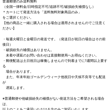
普通郵便のみ送料無料
（全国一律料金/日時指定不可/追跡不可/破損紛失補償なし）
＊カートにて発送方法を「送料無料対象商品のみ」
をご選択ください。
【他の商品と一緒に購入される場合は適用されませんのでご注意く
ださい】
・毎週火曜日と金曜日の発送です。（発送日が祝日の場合はその前
後日）
・破損紛失の補償はありません。
未着や遅延のお問い合わせは直接郵便局へお尋ねください。
・郵便配送は土日祝日は稼働しませんので到着までに1週間以上要す
る
場合があります。
また、年末年始ゴールデンウィーク他祝日や天候不良等でも配送
が
遅延します。
※普通郵便や他破損紛失の補償がない発送方法をご希望される場合
は、
以上のことをご承諾いただける方のみご対応いたします。