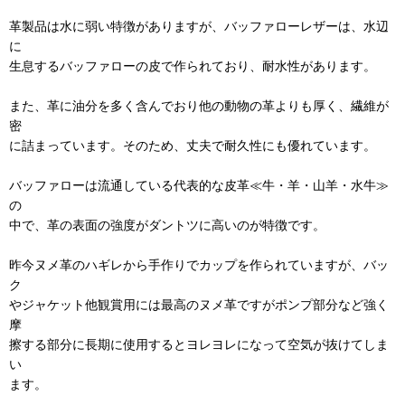
革製品は水に弱い特徴がありますが、バッファローレザーは、水辺
に
生息するバッファローの皮で作られており、耐水性があります。
また、革に油分を多く含んでおり他の動物の革よりも厚く、繊維が
密
に詰まっています。そのため、丈夫で耐久性にも優れています。
バッファローは流通している代表的な皮革≪牛・羊・山羊・水牛≫
の
中で、革の表面の強度がダントツに高いのが特徴です。
昨今ヌメ革のハギレから手作りでカップを作られていますが、バッ
ク
やジャケット他観賞用には最高のヌメ革ですがポンプ部分など強く
摩
擦する部分に長期に使用するとヨレヨレになって空気が抜けてしま
い
ます。