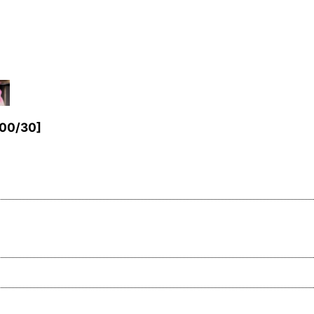
00/30
]