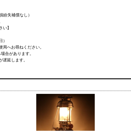
破損紛失補償なし）
。
さい】
日）
便局へお尋ねください。
る場合があります。
が遅延します。