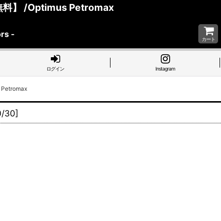
Optimus Petromax
rs -
カート
ログイン
Instagram
etromax
0/30
]