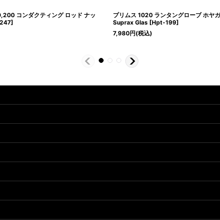
0,200 コンダクティング ロッド ナッ
プリムス 1020 ランタングローブ ホヤガラ
-247
]
Suprax Glas
[
Hpt-199
]
7,980
円
(税込)