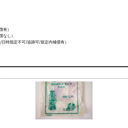
償有）
償なし）
/日時指定不可/追跡可/規定内補償有）