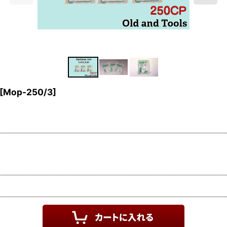
[
Mop-250/3
]