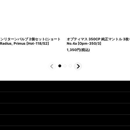
 ノンリターンバルブ 2個セット(ショート
オプティマス 350CP 純正マントル 3枚セッ
adius, Primus
[
Hot-118/S2
]
No.4a
[
Opm-350/3
]
1,350
円
(税込)