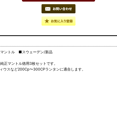
ィマス 純正マントル ■スウェーデン/新品
o.4） の純正マントル徳用3枚セットです。
ィウスなど200Cp〜300CPランタンに適合します。