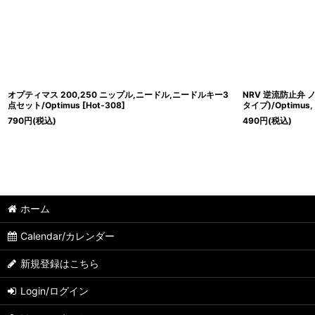
オプティマス 200,250 ニップル,ニードル,ニードルキー3
NRV 逆流防止弁
点セット/Optimus
[
Hot-308
]
タイプ)/Optimus, R
790
円
(税込)
490
円
(税込)
ホーム
Calendar/カレンダー
新規登録はこちら
Login/ログイン