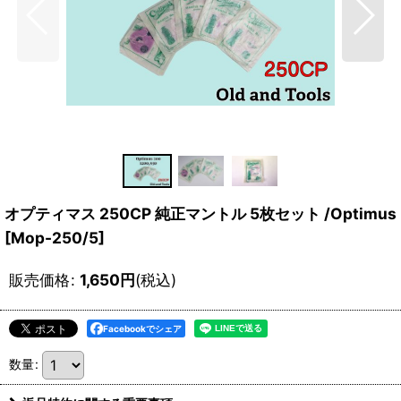
オプティマス 250CP 純正マントル 5枚セット /Optimus
[
Mop-250/5
]
販売価格
:
1,650
円
(税込)
Facebookでシェア
数量
: