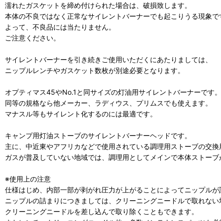
濡れたガスケットを締め付けられた場合は、破損致します。
本体の不良ではなく正常なサイレントバーナーでも起こりうる現象で
よって、不良品には当たりません。
ご注意ください。
サイレントバーナーを引き続きご使用いただくにあたりましては、
ニップルレンチやガスケット数枚が別途必要となります。
オプティマス45やNo.1と同サイズの灯油用サイレントバーナーです
同等の規格なら他メーカー、ラディウス、プリムスでも使えます。
マナスル等もサイレント化するのには最適です。
キャンプ用灯油ストーブのサイレントバーナーヘッドです。
主に、中近東やアフリカなどで使用されている調理用ストーブの交換
ガスが普及していない地域では、調理用としてメインで本体ストーブ
※使用上の注意
仕様はじめ、内部一部が剥がれ圧力が上がることによってニップルが
ニップルの詰まりにつきましては、クリーニングニードルで取れない
クリーニングニードルを差し込んで取り除くこともできます。