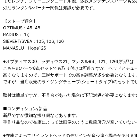
またレンチ、クリーニングニードル他、多数メンテナンスパーツも必
灯油ランタンやバーナー関係は知識が必要です。
【ストーブ適合】
OPTIMUS：45, 48
RADIUS： 17,
SIEVERT/SVEA：105, 106, 126
MANASLU：Hope126
※オプティマス00、ラディウス21、マナスル96、121、126現行品は
こちらのパーツ8点セットでも取り付けは可能ですが、ヘッドとチュ
高くなりますので、三脚サポートでの高さ調整が多少必要となります
ですが、当店販売のライジングチューブ(ショートタイプ)のセットで
取付は簡単ですが、不具合があった場合は下記対処が必要になります
■コンディション/新品
新品ですが微細な擦り傷などあります。
手作り品なので在庫によっては画像のように数箇所穴が空いていない
※在庫によってサイレントヘッドのデザインが多少違う場合がありま