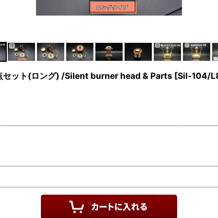
グ) /Silent burner head & Parts
[
Sil-104/L