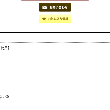
未使用】
ない為