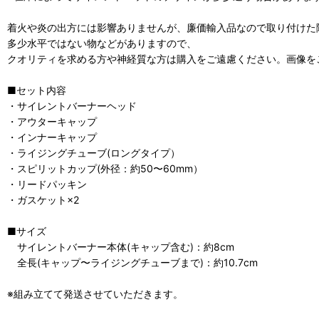
着火や炎の出方には影響ありませんが、廉価輸入品なので取り付けた
多少水平ではない物などがありますので、
クオリティを求める方や神経質な方は購入をご遠慮ください。画像を
■セット内容
・サイレントバーナーヘッド
・アウターキャップ
・インナーキャップ
・ライジングチューブ(ロングタイプ）
・スピリットカップ(外径：約50〜60mm）
・リードパッキン
・ガスケット×2
■サイズ
サイレントバーナー本体(キャップ含む)：約8cm
全長(キャップ〜ライジングチューブまで)：約10.7cm
※組み立てて発送させていただきます。