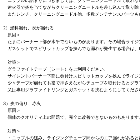
ニップルの詰まりにつきましては、クリーニングニードルで取れな
途火器で炎を当てながらクリーニングニードルを差し込んで取り除
またレンチ、クリーニングニードル他、多数メンテナンスパーツも
2）燃料漏れ、炎が漏れる
原因＞
たまにバーナー下部が水平でないものがあります。その場合ライジ
ガスケットでスピリットカップを挟んでも漏れが発生する場合は、
対策＞
グラファイトテープ（シート）をご利用ください。
サイレントバーナー下部に巻付けスピリットカップを挟んでライジ
少々テープが崩れても指で押さえながらチューブを取付けるとグラ
又は専用グラファイトリングとガスケットを挟むようにしてくださ
3）炎の偏り、赤火
原因＞
個体のクオリティ上の問題で、完全に改善できないものもあります
対策＞
・ニップルの緩み、ライジングチューブ間からのエア漏れがあると