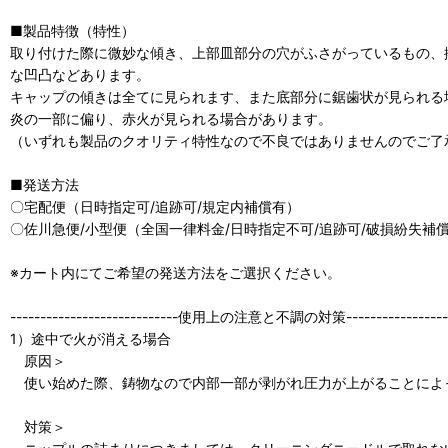
■製品特徴（特性）
取り付けた際に微妙な傾き、上部皿部分の穴がふさがっているもの、
な凹凸などあります。
キャップの傾きは全てに見られます、また底部分に鋸歯状が見られる
炎の一部に偏り、赤火が見られる場合があります。
（いずれも製品のクオリティ特性なので不良ではありませんのでご了
■発送方法
〇宅配便（日時指定可/追跡可/規定内補償有）
〇佐川急便/小型便（全国一律料金/日時指定不可/追跡可/破損紛失補
※カート内にてご希望の発送方法をご選択ください。
----------------------------使用上の注意と不調の対策---------------------
1）途中で火が消える場合
原因＞
使い始めた際、鋳物なので内部一部が剥がれ圧力が上がることによ
対策＞