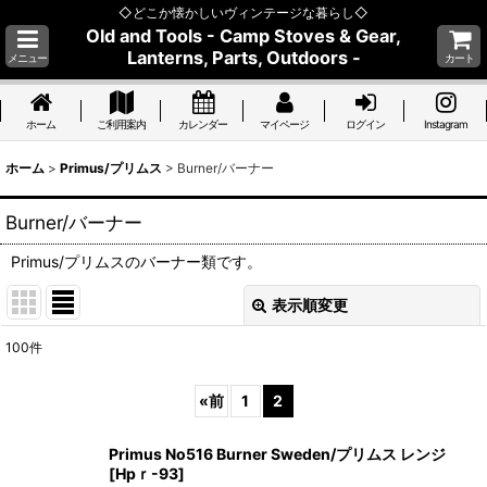
◇どこか懐かしいヴィンテージな暮らし◇
Old and Tools - Camp Stoves & Gear,
Lanterns, Parts, Outdoors -
メニュー
カート
ホーム
ご利用案内
カレンダー
マイページ
ログイン
Instagram
ホーム
>
Primus/プリムス
>
Burner/バーナー
Burner/バーナー
Primus/プリムスのバーナー類です。
表示順変更
閉じる
100
件
表示数
:
«
前
1
2
並び順
:
Primus No516 Burner Sweden/プリムス レンジ
[
Hpｒ-93
]
絞り込む