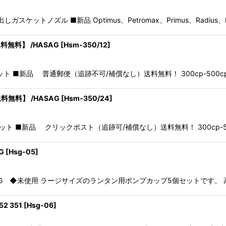
L 削出しガスケットノズル ■新品 Optimus、Petromax、Primus、Radi
料無料】 /HASAG
[
Hsm-350/12
]
10枚セット ■新品 普通郵便（追跡不可/補償なし）送料無料！ 300cp-5
料無料】 /HASAG
[
Hsm-350/24
]
 20枚セット ■新品 クリックポスト（追跡可/補償なし）送料無料！ 300c
G
[
Hsg-05
]
ASAG ◆未使用 ラージサイズのランタン用ポンプカップ5個セットです。
2 351
[
Hsg-06
]