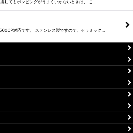
ップを交換してもポンピングがうまくいかないときは、 こ…
〜500CP対応です。 ステンレス製ですので、セラミック…