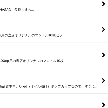
us、HASAG、各種共通の…
00cp用の当店オリジナルのマントル10枚セッ…
p-500cp用の当店オリジナルのマントル10枚…
 高品質本革、Oiled（オイル漬け）ポンプカップなので、すぐに…