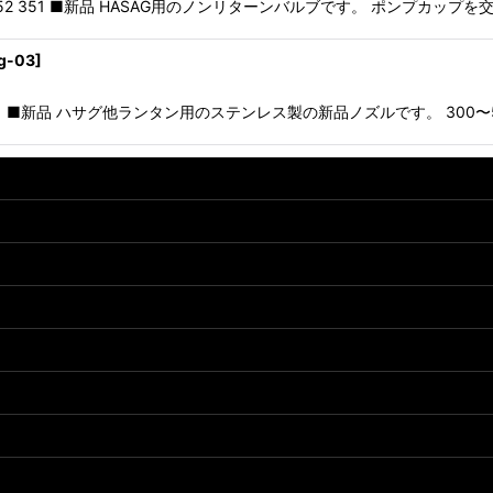
 252 351 ■新品 HASAG用のノンリターンバルブです。 ポンプカ
g-03
]
ズル ■新品 ハサグ他ランタン用のステンレス製の新品ノズルです。 300