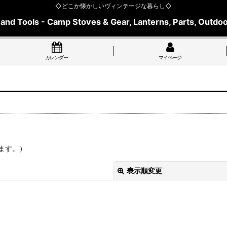
◇どこか懐かしいヴィンテージな暮らし◇
 and Tools - Camp Stoves & Gear, Lanterns, Parts, Outdoo
カレンダー
マイページ
ます。）
表示順変更