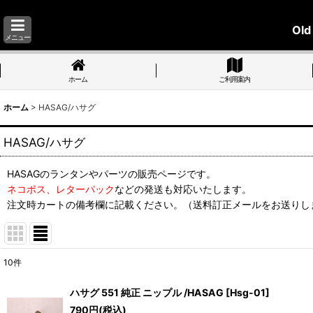
Old
メニュー
ホーム
ご利用案内
ホーム
>
HASAG/ハサグ
HASAG/ハサグ
HASAGのランタンやパーツの販売ページです。
ネコポス、レターパック
などの発送も対応いたします。
注文時カートの備考欄に記載ください。（送料訂正メールをお送りし
10
件
表示数
:
ハサグ 551 純正 ニップル /HASAG
[
Hsg-01
]
790
円
(税込)