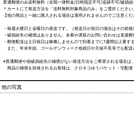
普通郵便のみ送料無料（全国一律料金/日時指定不可/追跡不可/破損
＊カートにて発送方法を「送料無料対象商品のみ」をご選択ください
【他の商品と一緒に購入される場合は適用されませんのでご注意くだ
・毎週火曜日と金曜日の発送です。（発送日が祝日の場合はその前後
・破損紛失の補償はありません。未着や遅延のお問い合わせは直接郵
・郵便配送は土日祝日は稼働しませんので到着までに1週間以上要す
また、年末年始、ゴールデンウィーク他祝日や天候不良等でも配送
※普通郵便や他破損紛失の補償がない発送方法をご希望される場合は
商品の補償を担保されるお客様は、クロネコゆうパケット・宅配便
他の写真