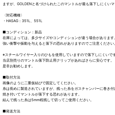
ますが、GOLDENと名づけられたこのマントルが最も落下しにくい
〈対応機種〉
・HASAG：351L、551L
■コンディション：新品
在庫によっては、多少サイズやコンディションが違う場合があります
強い衝撃や振動を与えると落下の恐れがありますのでご注意ください
※スチールワイヤー入りのひもを使用していますので落下しにくいで
当店別売りのマントル落下防止用クリップがあればさらに安心です。
是非お勧めします。
■取付方法
画像のように二重仮結びで固定してください。
糸は長めに製造されていますが、残った糸をガスチャンバーに巻き付
焼き付いてマントルが落下する恐れがあります。
結んで残った糸は5mm程残して切ってご使用ください。
■発送方法