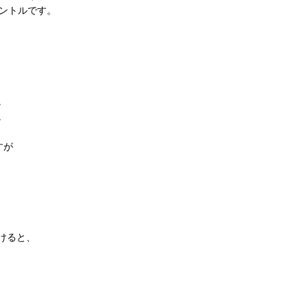
マントルです。
。
。
すが
けると、