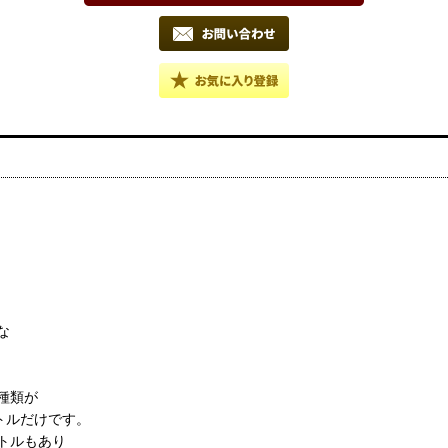
な
種類が
ントルだけです。
トルもあり