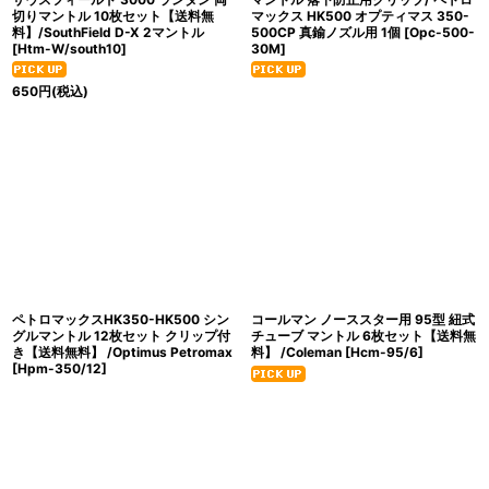
切りマントル 10枚セット【送料無
マックス HK500 オプティマス 350-
料】/SouthField D-X 2マントル
500CP 真鍮ノズル用 1個
[
Opc-500-
[
Htm-W/south10
]
30M
]
650
円
(税込)
ペトロマックスHK350-HK500 シン
コールマン ノーススター用 95型 紐式
グルマントル 12枚セット クリップ付
チューブ マントル 6枚セット【送料無
き【送料無料】 /Optimus Petromax
料】 /Coleman
[
Hcm-95/6
]
[
Hpm-350/12
]