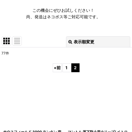
この機会にぜひお試しください！
尚、発送はネコポス等ご対応可能です。
表示順変更
閉じる
77
件
表示数
:
«
前
1
2
並び順
:
絞り込む
サウスフィールド 3000 ランタン 両
マントル 落下防止用クリップ/ ペトロ