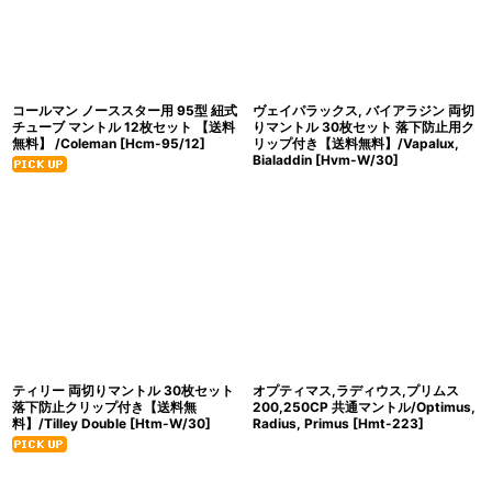
コールマン ノーススター用 95型 紐式
ヴェイパラックス, バイアラジン 両切
チューブ マントル 12枚セット 【送料
りマントル 30枚セット 落下防止用ク
無料】 /Coleman
[
Hcm-95/12
]
リップ付き【送料無料】/Vapalux,
Bialaddin
[
Hvm-W/30
]
ティリー 両切りマントル 30枚セット
オプティマス,ラディウス,プリムス
落下防止クリップ付き【送料無
200,250CP 共通マントル/Optimus,
料】/Tilley Double
[
Htm-W/30
]
Radius, Primus
[
Hmt-223
]