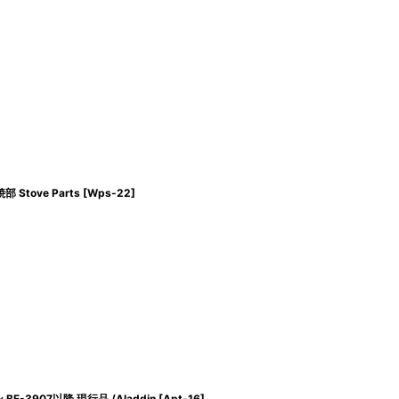
tove Parts
[
Wps-22
]
-3907以降 現行品 /Aladdin
[
Apt-16
]