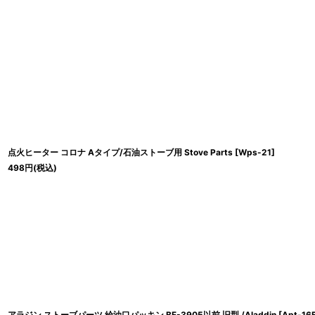
表示数
:
並び順
:
点火ヒーター コロナ Aタイプ/石油ストーブ用 Stove Parts
[
Wps-21
]
498
円
(税込)
アラジン ストーブパーツ 給油口パッキン BF-3905以前 旧型 /Aladdin
[
Apt-16