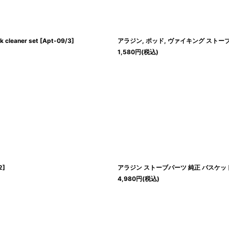
leaner set
[
Apt-09/3
]
アラジン, ポッド, ヴァイキング ストーブ芯クリー
1,580
円
(税込)
2
]
アラジン ストーブパーツ 純正 バスケット 芯外筒
4,980
円
(税込)