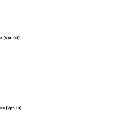
a
[
Vpt-03
]
ca
[
Vpt-19
]