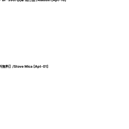
】/Stove Mica
[
Apt-01
]