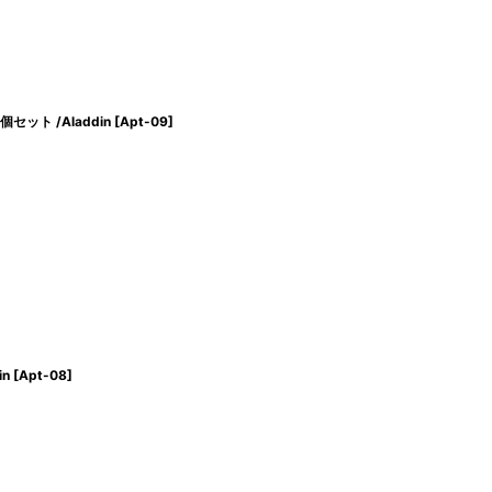
ット /Aladdin
[
Apt-09
]
n
[
Apt-08
]