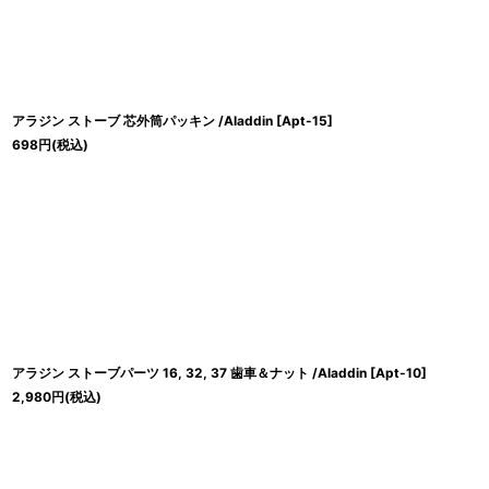
アラジン ストーブ 芯外筒パッキン /Aladdin
[
Apt-15
]
698
円
(税込)
アラジン ストーブパーツ 16, 32, 37 歯車＆ナット /Aladdin
[
Apt-10
]
2,980
円
(税込)