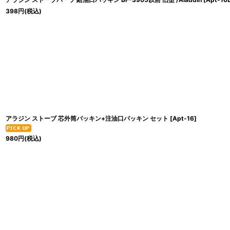
398
円
(税込)
アラジン ストーブ 芯外筒パッキン+注油口パッキン セット
[
Apt-16
]
980
円
(税込)