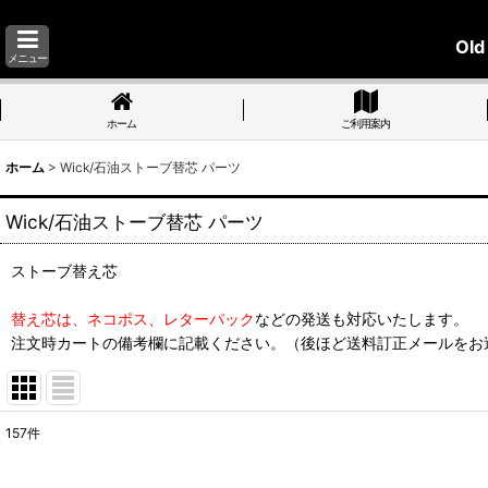
Old
メニュー
ホーム
ご利用案内
ホーム
>
Wick/石油ストーブ替芯 パーツ
Wick/石油ストーブ替芯 パーツ
ストーブ替え芯
替え芯は、ネコポス、レターパック
などの発送も対応いたします。
注文時カートの備考欄に記載ください。（後ほど送料訂正メールをお
157
件
サブカテゴリ
: