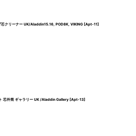
ナー UK/Aladdin15.16, POD8K, VIKING
[
Apt-11
]
 ギャラリー UK /Aladdin Gallery
[
Apt-13
]