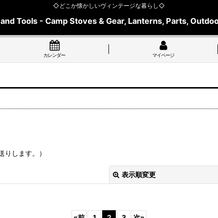
◇どこか懐かしいヴィンテージな暮らし◇
 and Tools - Camp Stoves & Gear, Lanterns, Parts, Outdoo
カレンダー
マイページ
送りします。）
表示順変更
«
前
1
2
3
次
»