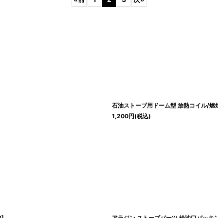
絞り込む
石油ストーブ用ドーム型 放熱コイル/燃焼部 S
1,200
円
(税込)
B
]
アラジン ストーブパーツ 給油口パッキン BF