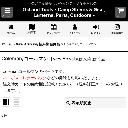
◇どこか懐かしいヴィンテージな暮らし◇
Old and Tools - Camp Stoves & Gear,
Lanterns, Parts, Outdoors -
メニュー
カート
ホーム
ご利用案内
カレンダー
マイページ
ログイン
Instagram
ホーム
>
New Arrivals/新入荷 新商品
>
Coleman/コールマン
Coleman/コールマン
[
New Arrivals/新入荷 新商品
]
colemanコールマンのパーツです。
ネコポス、レターパック
などの発送も対応いたします。
注文時カートの備考欄に記載ください。（送料訂正メールをお送り
します。）
表示順変更
閉じる
0
件
表示数
: