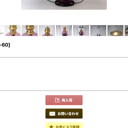
-60
]