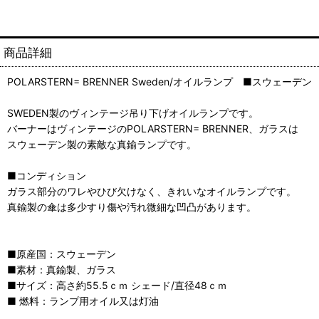
商品詳細
POLARSTERN= BRENNER Sweden/オイルランプ ■スウェー
SWEDEN製のヴィンテージ吊り下げオイルランプです。
バーナーはヴィンテージのPOLARSTERN= BRENNER、ガラスは
スウェーデン製の素敵な真鍮ランプです。
■コンディション
ガラス部分のワレやひび欠けなく、きれいなオイルランプです。
真鍮製の傘は多少すり傷や汚れ微細な凹凸があります。
■原産国：スウェーデン
■素材：真鍮製、ガラス
■サイズ：高さ約55.5ｃｍ シェード/直径48ｃｍ
■ 燃料：ランプ用オイル又は灯油