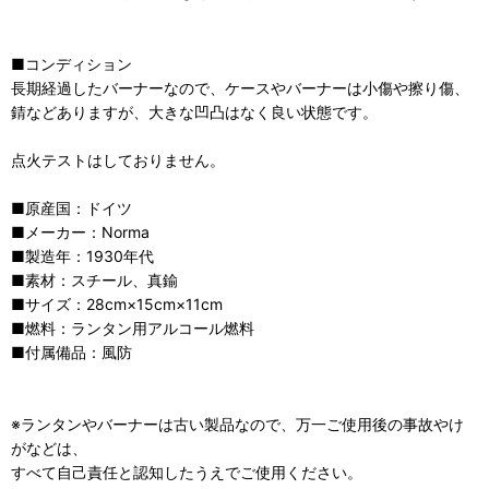
■コンディション
長期経過したバーナーなので、ケースやバーナーは小傷や擦り傷、
錆などありますが、大きな凹凸はなく良い状態です。
点火テストはしておりません。
■原産国：ドイツ
■メーカー：Norma
■製造年：1930年代
■素材：スチール、真鍮
■サイズ：28cm×15cm×11cm
■燃料：ランタン用アルコール燃料
■付属備品：風防
※ランタンやバーナーは古い製品なので、万一ご使用後の事故やけ
がなどは、
すべて自己責任と認知したうえでご使用ください。