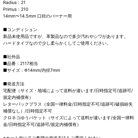
Radius：21
Primus：210
14mm〜14.5mm 口径のバーナー用
■コンディション
新品未使用品ですが、革製品なので多少汚れやシワがあります。
ハードタイプなので少し柔らかくしてご使用ください。
■社外品
■品番：2117相当
■サイズ：Φ14mm/内径7mm
■発送方法
宅配便（サイズ・地域によって送料が違います/日時指定可/追跡可/
規定内補償有）
レターパックプラス（全国一律料金/日時指定不可/追跡可/破損紛失
補償なし）/日時指定不可
クロネコゆうパケット（サイズによって送料が違います/全国一律料
金/日時指定不可/追跡可/規定内補償有）
※カート内にてご希望の発送方法をご選択ください。