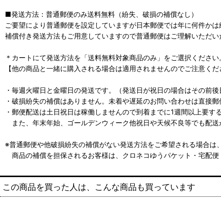
■発送方法：普通郵便のみ送料無料（紛失、破損の補償なし）
ご要望により普通郵便を設定していますが日本郵便では年に何件かは
補償付き発送方法もご用意していますので普通郵便はご理解いただい
＊カートにて発送方法を「送料無料対象商品のみ」をご選択ください
【他の商品と一緒に購入される場合は適用されませんのでご注意くだ
・毎週火曜日と金曜日の発送です。（発送日が祝日の場合はその前後
・破損紛失の補償はありません。未着や遅延のお問い合わせは直接郵
・郵便配送は土日祝日は稼働しませんので到着までに1週間以上要す
また、年末年始、ゴールデンウィーク他祝日や天候不良等でも配送
※普通郵便や他破損紛失の補償がない発送方法をご希望される場合は
商品の補償を担保されるお客様は、クロネコゆうパケット・宅配便
この商品を買った人は、こんな商品も買っています