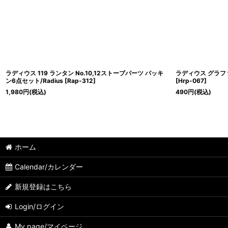
ラディウス 119 ランタン No.10,12ストーブパーツ パッキ
ラディウス グラファ
ン6点セット/Radius
[
Rap-312
]
[
Hrp-067
]
1,980
円
(税込)
490
円
(税込)
ホーム
Calendar/カレンダー
新規登録はこちら
Login/ログイン
My page/マイページ