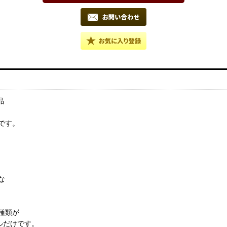
新品
です。
な
種類が
トルだけです。