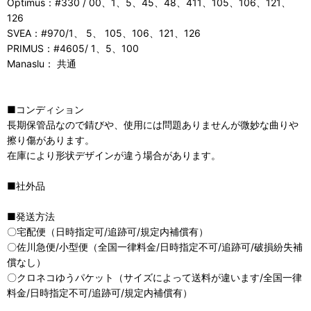
Optimus：#330 / 00、1、5、45、48、411、105、106、121、
126
SVEA：#970/1、 5、 105、106、121、126
PRIMUS：#4605/ 1、5、100
Manaslu： 共通
■コンディション
長期保管品なので錆びや、使用には問題ありませんが微妙な曲りや
擦り傷があります。
在庫により形状デザインが違う場合があります。
■社外品
■発送方法
〇宅配便（日時指定可/追跡可/規定内補償有）
〇佐川急便/小型便（全国一律料金/日時指定不可/追跡可/破損紛失補
償なし）
〇クロネコゆうパケット（サイズによって送料が違います/全国一律
料金/日時指定不可/追跡可/規定内補償有）