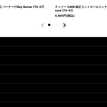
バーナー/Tilley Burner
[
Til-37
]
ティリー 246B 純正コントロールコック/Till
cock
[
Til-41
]
4,980
円
(税込)