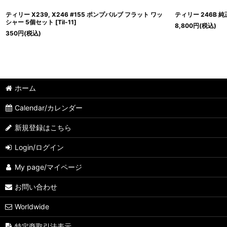
ティリー X239, X246 #155 ポンプバルブ フラット ワッ
ティリー 246B 純正 
シャー 5個セット
[
Til-11
]
8,800
円
(税込)
350
円
(税込)
ホーム
Calendar/カレンダー
新規登録はこちら
Login/ログイン
My page/マイページ
お問い合わせ
Worldwide
特定商取引法表示