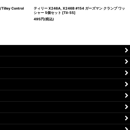
ey Control
ティリー X246A, X246B #154 ガーズマン クランプ ワッ
シャー 5個セット
[
Til-55
]
495
円
(税込)