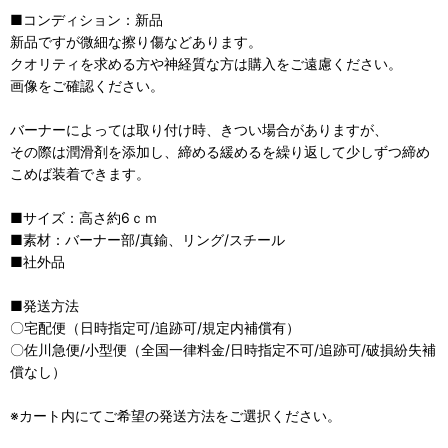
■コンディション：新品
新品ですが微細な擦り傷などあります。
クオリティを求める方や神経質な方は購入をご遠慮ください。
画像をご確認ください。
バーナーによっては取り付け時、きつい場合がありますが、
その際は潤滑剤を添加し、締める緩めるを繰り返して少しずつ締め
こめば装着できます。
■サイズ：高さ約6ｃｍ
■素材：バーナー部/真鍮、リング/スチール
■社外品
■発送方法
〇宅配便（日時指定可/追跡可/規定内補償有）
〇佐川急便/小型便（全国一律料金/日時指定不可/追跡可/破損紛失補
償なし）
※カート内にてご希望の発送方法をご選択ください。