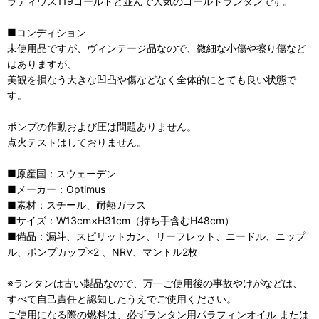
ラディウス119ゴールドと並んで人気のゴールドランタンです。
■コンディション
未使用品ですが、ヴィンテージ品なので、微細な小傷や擦り傷など
はありますが、
美観を損なう大きな凹凸や傷などなく全体的にとても良い状態で
す。
ポンプの作動および圧は問題ありません。
点火テストはしておりません。
■原産国：スウェーデン
■メーカー：Optimus
■素材：スチール、耐熱ガラス
■サイズ：W13cm×H31cm（持ち手含むH48cm）
■備品：漏斗、スピリットカン、リーフレット、ニードル、ニップ
ル、ポンプカップ×2 、NRV、マントル2枚
※ランタンは古い製品なので、万一ご使用後の事故やけがなどは、
すべて自己責任と認知したうえでご使用ください。
ご使用になる際の燃料は、必ずランタン用パラフィンオイル または