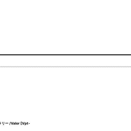
ー /Valor
[
Vpt-