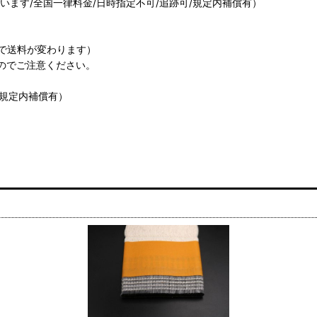
ます/全国一律料金/日時指定不可/追跡可/規定内補償有）
で送料が変わります）
のでご注意ください。
/規定内補償有）