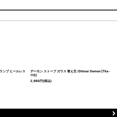
ラジン ランプ ヒールレス
デーモン ストーブ ガラス 替え芯 /Ditmar Demon
[
Tks-
115
]
2,980
円
(税込)