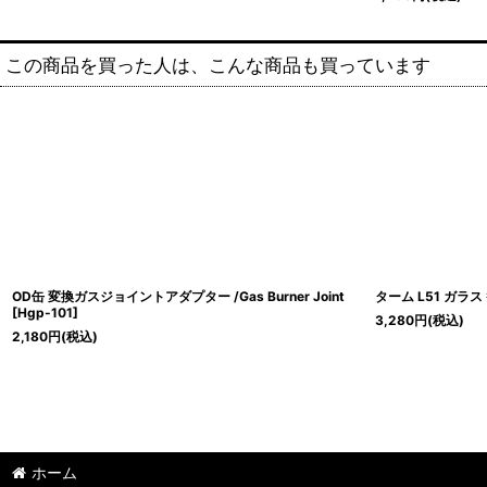
この商品を買った人は、こんな商品も買っています
OD缶 変換ガスジョイントアダプター /Gas Burner Joint
ターム L51 ガラス
[
Hgp-101
]
3,280
円
(税込)
2,180
円
(税込)
ホーム