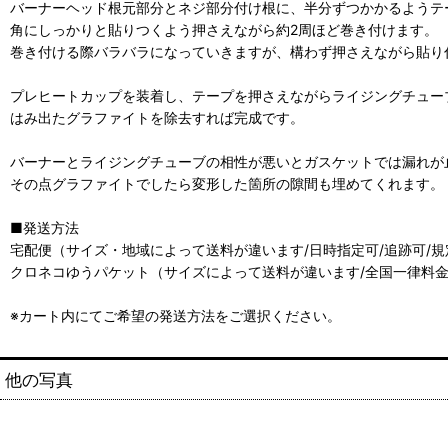
バーナーヘッド根元部分とネジ部分付け根に、半分ずつかかるようテ
角にしっかりと貼りつくよう押さえながら約2周ほど巻き付けます。
巻き付ける際バラバラになっていきますが、構わず押さえながら貼り
プレヒートカップを装着し、テープを押さえながらライジングチュー
はみ出たグラファイトを除去すれば完成です。
バーナーとライジングチューブの相性が悪いとガスケットでは漏れが
その点グラファイトでしたら変形した箇所の隙間も埋めてくれます。
■発送方法
宅配便（サイズ・地域によって送料が違います/日時指定可/追跡可/
クロネコゆうパケット（サイズによって送料が違います/全国一律料金
※カート内にてご希望の発送方法をご選択ください。
他の写真