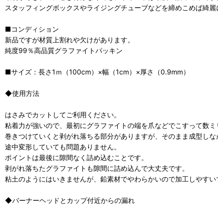
スタッフィングボックスやライジングチューブなどを締めこめば綺麗
■コンディション
新品ですが材質上割れや欠けがあります。
純度99％高品質グラファイトパッキン
■サイズ：長さ1ｍ（100cm）×幅（1cm）×厚さ（0.9mm）
◆使用方法
はさみでカットしてご利用ください。
粘着力が強いので、最初にグラファイトの端を爪などでこすって数ミ
巻きつけていくと剥がれ落ちる部分がありますが、そのまま成型しな
途中変形していても問題ありません。
ポイントは最後に隙間なく詰め込むことです。
剥がれ落ちたグラファイトも隙間に詰め込んで大丈夫です。
粘土のようにはいきませんが、鉛素材でやわらかいので加工しやすい
◆バーナーヘッドとカップ付近からの漏れ