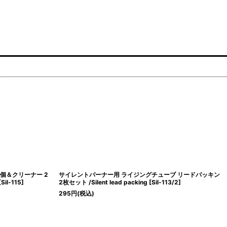
個＆クリーナー 2
サイレントバーナー用 ライジングチューブ リードパッキン
[
Sil-115
]
2枚セット /Silent lead packing
[
Sil-113/2
]
295
円
(税込)