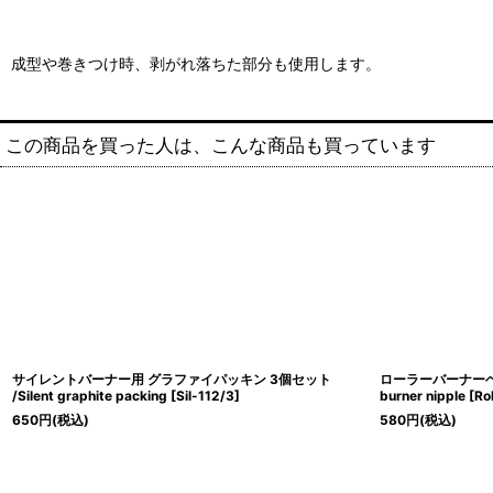
成型や巻きつけ時、剥がれ落ちた部分も使用します。
この商品を買った人は、こんな商品も買っています
サイレントバーナー用 グラファイパッキン 3個セット
ローラーバーナーヘッ
/Silent graphite packing
[
Sil-112/3
]
burner nipple
[
Ro
650
円
(税込)
580
円
(税込)