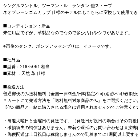
シングルマントル、ツーマントル、ランタン 他ストーブ
ネオプレーンゴムカップ 仕様のモデルにもこちらに変換して使用で
■コンディション：新品
未使用品ですが、革製品なのでなので多少汚れやシワがあります。
※画像のタンク、ポンプアッセンブリは、イメージです。
■社外品
■型番：216-5091 相当
■素材 ：天然 革 仕様
■発送方法
普通郵便のみ送料無料（全国一律料金/日時指定不可/追跡不可/破損
＊カートにて発送方法を「送料無料対象商品のみ」をご選択ください
【他の商品と一緒に購入される場合は適用されませんのでご注意くだ
・毎週火曜日と金曜日の発送です。（発送日が祝日の場合はその前後
・破損紛失の補償はありません。未着や遅延のお問い合わせは直接郵
・郵便配送は土日祝日は稼働しませんので到着までに1週間以上要す