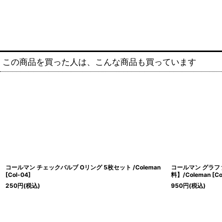
この商品を買った人は、こんな商品も買っています
コールマン チェックバルブ Oリング 5枚セット /Coleman
コールマン グラフ
[
Col-04
]
料】/Coleman
[
Co
250
円
(税込)
950
円
(税込)