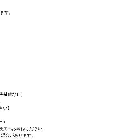
きます。
紛失補償なし）
。
さい】
日）
便局へお尋ねください。
る場合があります。