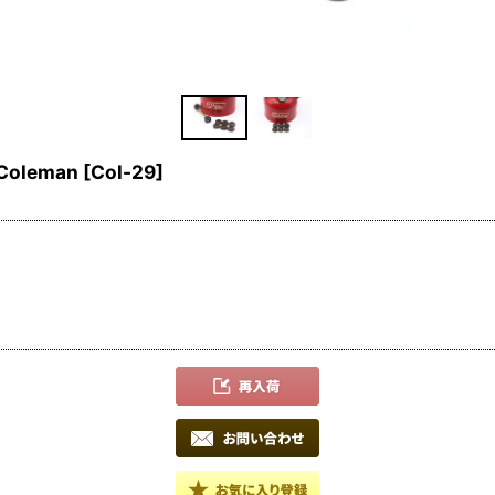
leman
[
Col-29
]