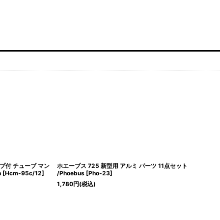
プ付 チューブ マン
ホエーブス 725 新型用 アルミ パーツ 11点セット
n
[
Hcm-95c/12
]
/Phoebus
[
Pho-23
]
1,780
円
(税込)