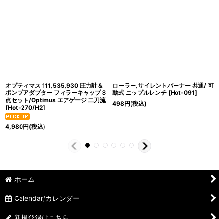
オプティマス 111,535,930 圧力計＆
ローラー,サイレントバーナー 共通/ 可
ポンプアダプター フィラーキャップ３
動式 ニップルレンチ
[
Hot-091
]
点セット/Optimus エアゲージ 二刀流
498
円
(税込)
[
Hot-270/H2
]
4,980
円
(税込)
ホーム
Calendar/カレンダー
新規登録はこちら