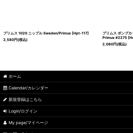
プリムス 1020 ニップル Sweden/Primus
[
Hpt-117
]
プリムス ポンプカッ
Primus #2275
[
H
2,580
円
(税込)
2,080
円
(税込)
ホーム
Calendar/カレンダー
新規登録はこちら
Login/ログイン
My page/マイページ