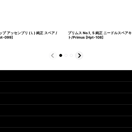
プ アッセンブリ (Ｌ) 純正 スペア /
プリムス No.1, 5 純正 ニードルスペア
ot-099
]
ト/Primus
[
Hpt-108
]