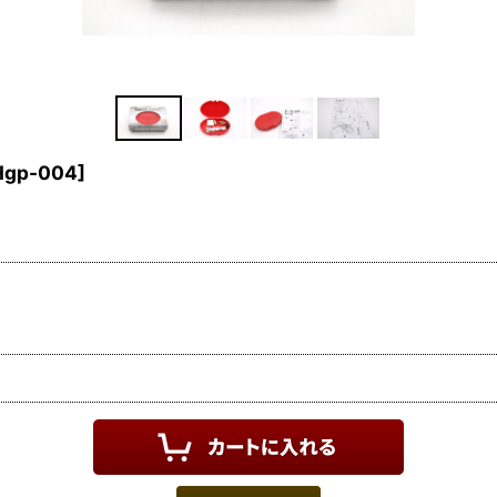
Hgp-004
]