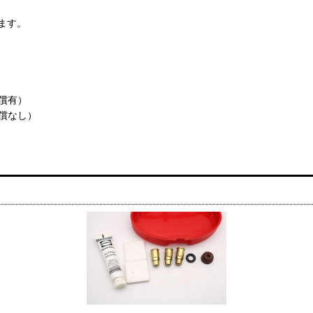
ます。
償有）
償なし）