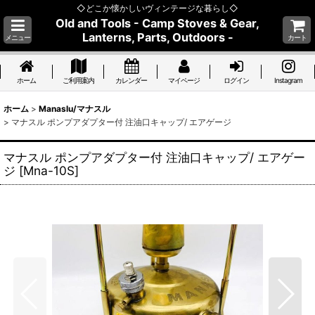
◇どこか懐かしいヴィンテージな暮らし◇
Old and Tools - Camp Stoves & Gear,
Lanterns, Parts, Outdoors -
メニュー
カート
ホーム
ご利用案内
カレンダー
マイページ
ログイン
Instagram
ホーム
>
Manaslu/マナスル
>
マナスル ポンプアダプター付 注油口キャップ/ エアゲージ
マナスル ポンプアダプター付 注油口キャップ/ エアゲー
ジ
[
Mna-10S
]