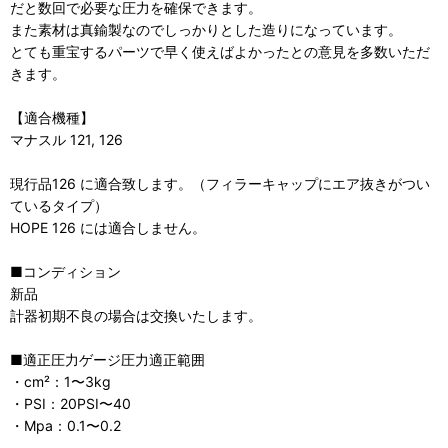
だと数回で必要な圧力を確保できます。
また素材は真鍮製なのでしっかりとした造りになっています。
とても重宝するパーツで早く使えばよかったとの意見を多数いただ
きます。
【適合機種】
マナスル 121, 126
現行品126 に適合致します。（フィラーキャップにエア抜きがつい
ているタイプ）
HOPE 126 には適合しません。
■コンディション
新品
計器初期不良の場合は交換いたします。
■適正圧力ゲージ圧力適正範囲
・cm²：1〜3kg
・PSI：20PSI〜40
・Mpa：0.1〜0.2