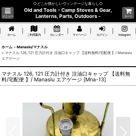
◇どこか懐かしいヴィンテージな暮らし◇
Old and Tools - Camp Stoves & Gear,
Lanterns, Parts, Outdoors -
メニュー
カート
ホーム
ご利用案内
カレンダー
マイページ
ログイン
Instagram
ホーム
>
Manaslu/マナスル
>
マナスル 126, 121 圧力計付き 注油口キャップ 【送料無料/宅配便 】/ Manaslu
エアゲージ
マナスル 126, 121 圧力計付き 注油口キャップ 【送料無
料/宅配便 】/ Manaslu エアゲージ
[
Mna-13
]