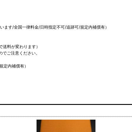
ます/全国一律料金/日時指定不可/追跡可/規定内補償有）
で送料が変わります）
のでご注意ください。
/規定内補償有）