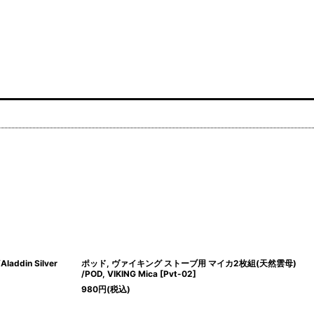
ddin Silver
ポッド, ヴァイキング ストーブ用 マイカ2枚組(天然雲母)
/POD, VIKING Mica
[
Pvt-02
]
980
円
(税込)