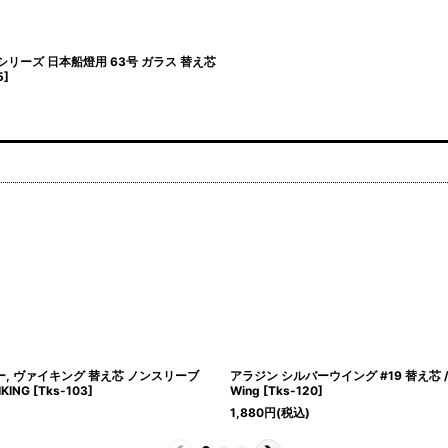
BSシリーズ 日本船燈用 63号 ガラス 替え芯
5
]
ラー, ヴァイキング 替え芯 ノンスリーブ
アラジン シルバーウイング #19 替え芯 /Ala
IKING
[
Tks-103
]
Wing
[
Tks-120
]
1,880
円
(税込)