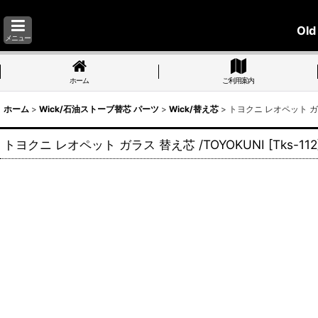
Old
メニュー
ホーム
ご利用案内
ホーム
>
Wick/石油ストーブ替芯 パーツ
>
Wick/替え芯
>
トヨクニ レオペット ガラ
トヨクニ レオペット ガラス 替え芯 /TOYOKUNI
[
Tks-112