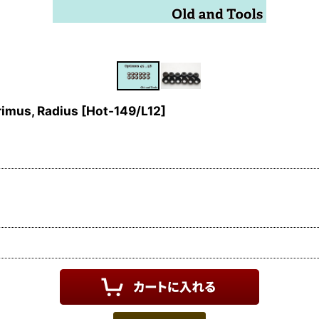
us, Radius
[
Hot-149/L12
]