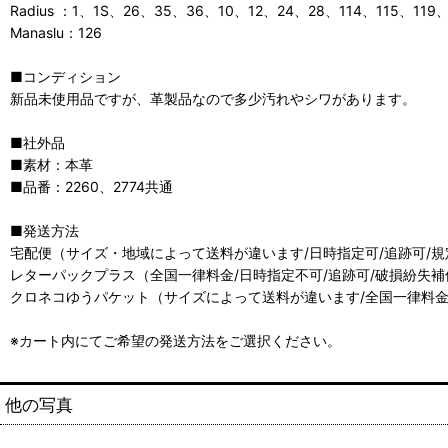
Radius ：1、1S、26、35、36、10、12、24、28、114、115、119
Manaslu：126
■コンディション
新品未使用品ですが、革製品なので多少汚れやシワがあります。
■社外品
■素材：本革
■品番：2260、2774共通
■発送方法
宅配便（サイズ・地域によって送料が違います/日時指定可/追跡可/
レターパックプラス（全国一律料金/日時指定不可/追跡可/破損紛失補
クロネコゆうパケット（サイズによって送料が違います/全国一律料金
※カート内にてご希望の発送方法をご選択ください。
他の写真