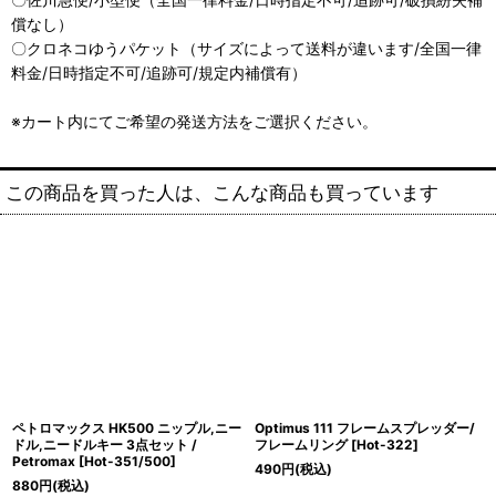
償なし）
〇クロネコゆうパケット（サイズによって送料が違います/全国一律
料金/日時指定不可/追跡可/規定内補償有）
※カート内にてご希望の発送方法をご選択ください。
この商品を買った人は、こんな商品も買っています
ペトロマックス HK500 ニップル,ニー
Optimus 111 フレームスプレッダー/
ドル,ニードルキー 3点セット /
フレームリング
[
Hot-322
]
Petromax
[
Hot-351/500
]
490
円
(税込)
880
円
(税込)