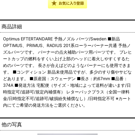
商品詳細
Optimus EFTERTANDARE 予熱ノズル パーツ/Sweden ■新品
OPTIMUS、PRIMUS、RADIUS 201系ローラーバーナー共通 予熱ノ
ズルパーツです。 バーナーの点火補助パーツ用パーツです。 プレヒ
ートカップの燃料をすくい上げ上部のヘッドに着火しやすくするた
めのパーツです。 長さが合えばどのようなバーナーにも使用できま
す。 ■コンディション 新品未使用品ですが、多少のすり傷やサビな
どあります。 ■原産国：スウェーデン ■長さ：約67mm ■品番：
374A ■発送方法 宅配便（サイズ・地域によって送料が違います/日
時指定可/追跡可/規定内補償有） レターパックプラス（全国一律料
金/日時指定不可/追跡可/破損紛失補償なし）/日時指定不可 ※カート
内にてご希望の発送方法をご選択ください。
他の写真