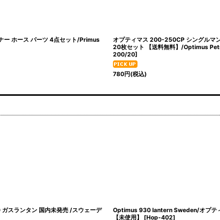
ー ホース パーツ 4点セット/Primus
オプティマス 200-250CP シングル
20枚セット 【送料無料】/Optimus Pet
200/20
]
780
円
(税込)
Gas Lantern /オプティマス ガスランタン 未
Optimus 841 Gas Lantern /オ
売】
[
Hop-276
]
【国内未発売】
[
Hop-266
]