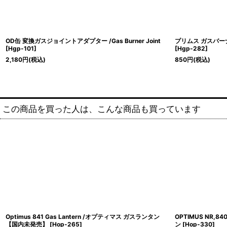
OD缶 変換ガスジョイントアダプター /Gas Burner Joint
プリムス ガスバーナ
[
Hgp-101
]
[
Hgp-282
]
2,180
円
(税込)
850
円
(税込)
この商品を買った人は、こんな商品も買っています
Optimus 841 Gas Lantern /オプティマス ガスランタン
Optimus 841 
【国内未発売】
[
Hop-422
]
使用【国内未発