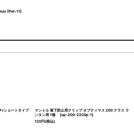
max
[
Pet-11
]
ンチ/ショートタイプ
マントル 落下防止用クリップ オプティマス 200 クラス ラ
ンタン用 1個
[
op-200-22Clip-1
]
120
円
(税込)