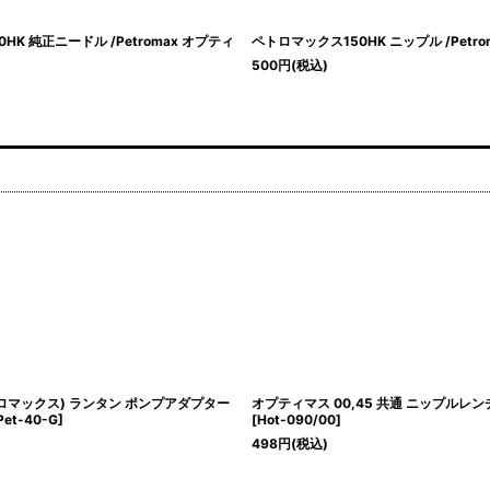
HK 純正ニードル /Petromax オプティ
ペトロマックス150HK ニップル /Petro
500
円
(税込)
トロマックス) ランタン ポンプアダプター
オプティマス 00,45 共通 ニップルレ
Pet-40-G
]
[
Hot-090/00
]
498
円
(税込)