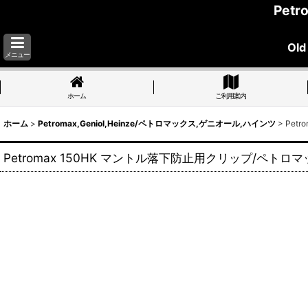
Pet
Old
メニュー
ホーム
ご利用案内
ホーム
>
Petromax,Geniol,Heinze/ペトロマックス,ゲニオール,ハインツ
>
Pet
Petromax 150HK マントル落下防止用クリップ/ペトロ