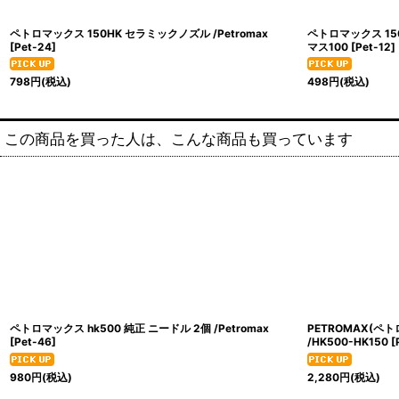
ペトロマックス 150HK セラミックノズル /Petromax
ペトロマックス 150
[
Pet-24
]
マス100
[
Pet-12
]
798
円
(税込)
498
円
(税込)
この商品を買った人は、こんな商品も買っています
ペトロマックス hk500 純正 ニードル 2個 /Petromax
PETROMAX(ペ
[
Pet-46
]
/HK500-HK150
[
980
円
(税込)
2,280
円
(税込)