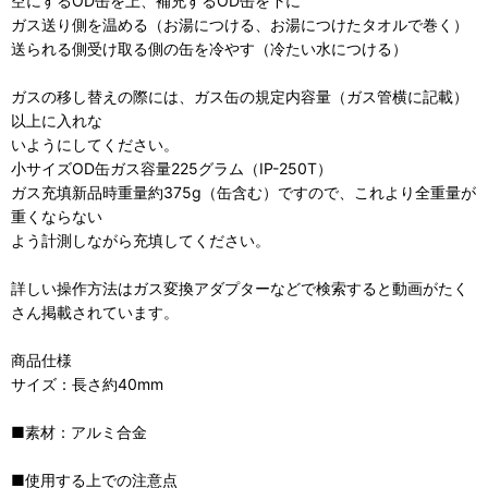
空にするOD缶を上、補充するOD缶を下に
ガス送り側を温める（お湯につける、お湯につけたタオルで巻く）
送られる側受け取る側の缶を冷やす（冷たい水につける）
ガスの移し替えの際には、ガス缶の規定内容量（ガス管横に記載）
以上に入れな
いようにしてください。
小サイズOD缶ガス容量225グラム（IP-250T）
ガス充填新品時重量約375g（缶含む）ですので、これより全重量が
重くならない
よう計測しながら充填してください。
詳しい操作方法はガス変換アダプターなどで検索すると動画がたく
さん掲載されています。
商品仕様
サイズ：長さ約40mm
■素材：アルミ合金
■使用する上での注意点