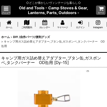
◇どこか懐かしいヴィンテージな暮らし◇
Old and Tools - Camp Stoves & Gear,
Lanterns, Parts, Outdoors -
メニュー
カート
ホーム
ご利用案内
カレンダー
マイページ
ログイン
Instagram
ホーム
>
DIY /自作パーツ/便利グッズ
>
キャンプ用ガス詰め替えアダプター,ブタン缶,ガスボンベ,タンクバーナー OD
缶用
キャンプ用ガス詰め替えアダプター,ブタン缶,ガスボン
ベ,タンクバーナー OD缶用
[
Dy-15
]