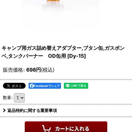
キャンプ用ガス詰め替えアダプター,ブタン缶,ガスボン
ベ,タンクバーナー OD缶用
[
Dy-15
]
販売価格
:
698
円
(税込)
Facebookでシェア
数量
:
返品特約に関する重要事項