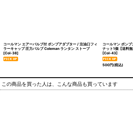
コールマン エアーバルブ付 ポンプアダプター / 注油口フィ
コールマン ポンプ
ラーキャップ 圧力バルブ Coleman ランタン ストーブ
ナット1個【送料無料】 
[
Col-38
]
[
Col-43
]
500
円
(税込)
この商品を買った人は、こんな商品も買っています