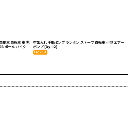
自動車 自転車 車 充
空気入れ 手動ポンプ ランタン ストーブ 自転車 小型 エアー
SB ボール バイク
ポンプ
[
Dy-12
]