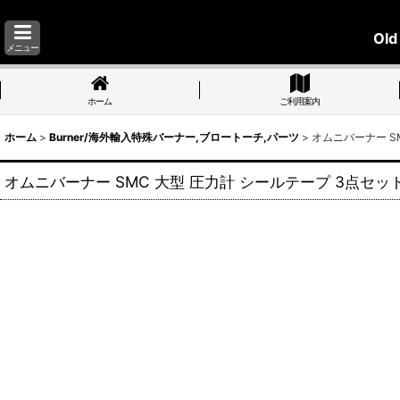
Old
メニュー
ホーム
ご利用案内
ホーム
>
Burner/海外輸入特殊バーナー,ブロートーチ,パーツ
>
オムニバーナー SM
オムニバーナー SMC 大型 圧力計 シールテープ 3点セット