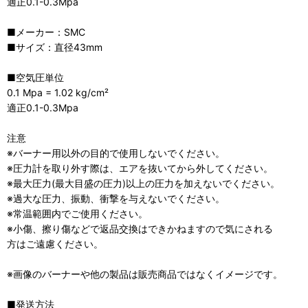
適正0.1-0.3Mpa
■メーカー：SMC
■サイズ：直径43mm
■空気圧単位
0.1 Mpa = 1.02 kg/cm²
適正0.1-0.3Mpa
注意
※バーナー用以外の目的で使用しないでください。
※圧力計を取り外す際は、エアを抜いてから外してください。
※最大圧力(最大目盛の圧力)以上の圧力を加えないでください。
※過大な圧力、振動、衝撃を与えないでください。
※常温範囲内でご使用ください。
※小傷、擦り傷などで返品交換はできかねますので気にされる
方はご遠慮ください。
※画像のバーナーや他の製品は販売商品ではなくイメージです。
■発送方法