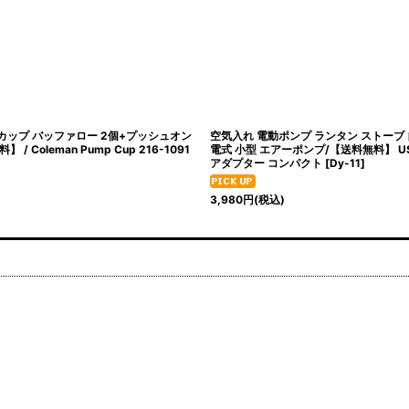
カップ バッファロー 2個+プッシュオン
空気入れ 電動ポンプ ランタン ストーブ 
/ Coleman Pump Cup 216-1091
電式 小型 エアーポンプ/【送料無料】 U
アダプター コンパクト
[
Dy-11
]
3,980
円
(税込)