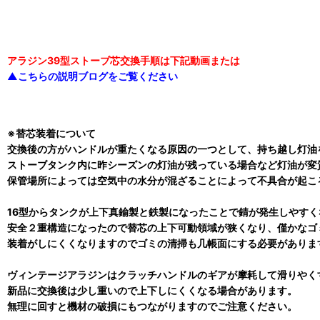
アラジン39型ストーブ芯交換手順は下記動画または
▲こちらの説明ブログをご覧ください
※替芯装着について
交換後の方がハンドルが重たくなる原因の一つとして、持ち越し灯油
ストーブタンク内に昨シーズンの灯油が残っている場合など灯油が変
保管場所によっては空気中の水分が混ざることによって不具合が起こ
16型からタンクが上下真鍮製と鉄製になったことで錆が発生しやすく
安全２重構造になったので替芯の上下可動領域が狭くなり、僅かなゴ
装着がしにくくなりますのでゴミの清掃も几帳面にする必要がありま
ヴィンテージアラジンはクラッチハンドルのギアが摩耗して滑りやく
新品に交換後は少し重いので上下しにくくなる場合があります。
無理に回すと機材の破損にもつながりますのでご注意ください。