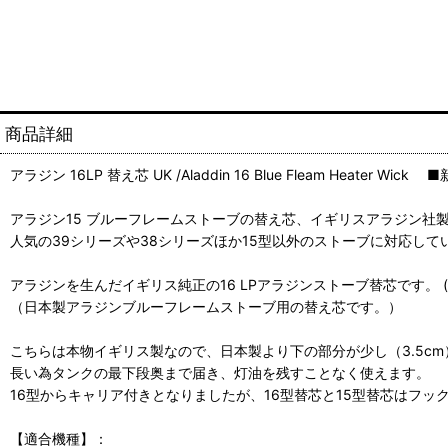
商品詳細
アラジン 16LP 替え芯 UK /Aladdin 16 Blue Fleam Heater Wick 
アラジン15 ブルーフレームストーブの替え芯、イギリスアラジン社
人気の39シリーズや38シリーズほか15型以外のストーブに対応して
アラジンを生んだイギリス純正の16 LPアラジンストーブ替芯です。 (商
（日本製アラジンブルーフレームストーブ用の替え芯です。）
こちらは本物イギリス製なので、日本製より下の部分が少し（3.5cm
長い為タンクの最下段奥まで届き、灯油を残すことなく使えます。
16型からキャリア付きとなりましたが、16型替芯と15型替芯はフッ
【適合機種】：