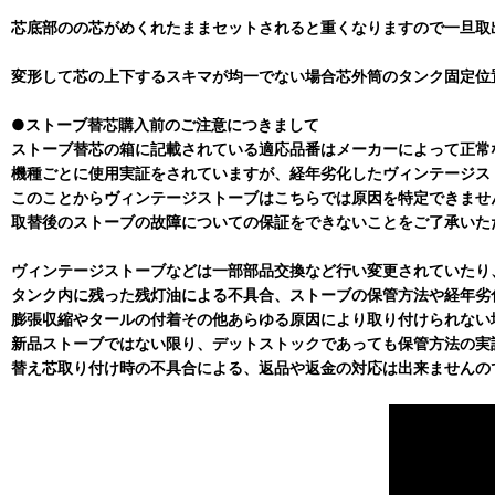
芯底部のの芯がめくれたままセットされると重くなりますので一旦
変形して芯の上下するスキマが均一でない場合芯外筒のタンク固定位
●ストーブ替芯購入前のご注意につきまして
ストーブ替芯の箱に記載されている適応品番はメーカーによって正常
機種ごとに使用実証をされていますが、経年劣化したヴィンテージス
このことからヴィンテージストーブはこちらでは原因を特定できませ
取替後のストーブの故障についての保証をできないことをご了承いた
ヴィンテージストーブなどは一部部品交換など行い変更されていたり
タンク内に残った残灯油による不具合、ストーブの保管方法や経年劣
膨張収縮やタールの付着その他あらゆる原因により取り付けられない
新品ストーブではない限り、デットストックであっても保管方法の実
替え芯取り付け時の不具合による、返品や返金の対応は出来ませんの