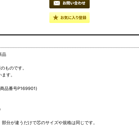
■新品
製のものです。
います。
品番号P169901)
）
ク 部分が違うだけで芯のサイズや規格は同じです。