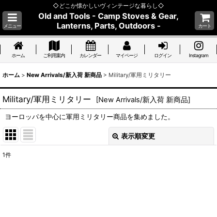
◇どこか懐かしいヴィンテージな暮らし◇
Old and Tools - Camp Stoves & Gear,
Lanterns, Parts, Outdoors -
メニュー
カート
ホーム
ご利用案内
カレンダー
マイページ
ログイン
Instagram
ホーム
>
New Arrivals/新入荷 新商品
>
Military/軍用ミリタリー
Military/軍用ミリタリー
[
New Arrivals/新入荷 新商品
]
ヨーロッパを中心に軍用ミリタリー商品を集めました。
表示順変更
閉じる
1
件
表示数
:
並び順
:
絞り込む