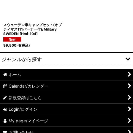
スウェーデン軍キャンプセット(オプ
ティマス111バーナー付)/Military
SWEDEN
[
Hmi-104
]
99,800
円
(税込)
ジャンルから探す
ホーム
Lantern/ランタン
Calendar/カレンダー
Lantern/ランタンパーツ
新規登録はこちら
Burner/バーナー・コンロ
Login/ログイン
Gas Burner/ガスバーナー
My page/マイページ
Burner/バーナーパーツ
お問い合わせ