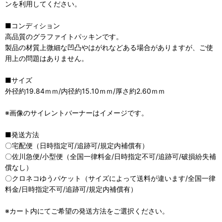
ンを利用してください。
■コンディション
高品質のグラファイトパッキンです。
製品の材質上微細な凹凸やはがれなどある場合がありますが、ご使
用上の問題はありません。
■サイズ
外径約19.84ｍｍ/内径約15.10ｍｍ/厚さ約2.60ｍｍ
※画像のサイレントバーナーはイメージです。
■発送方法
〇宅配便（日時指定可/追跡可/規定内補償有）
〇佐川急便/小型便（全国一律料金/日時指定不可/追跡可/破損紛失補
償なし）
〇クロネコゆうパケット（サイズによって送料が違います/全国一律
料金/日時指定不可/追跡可/規定内補償有）
※カート内にてご希望の発送方法をご選択ください。