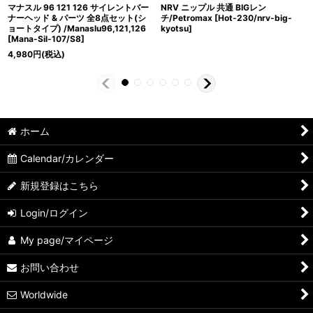
マナスル 96 121 126 サイレントバー
NRV ニップル 共通 BIGレン
ナーヘッド & パーツ 全8点セット(シ
チ/Petromax
[
Hot-230/nrv-big-
ョートタイプ) /Manaslu96,121,126
kyotsu
]
[
Mana-Sil-107/S8
]
4,980
円
(税込)
ホーム
Calendar/カレンダー
新規登録はこちら
Login/ログイン
My page/マイページ
お問い合わせ
Worldwide