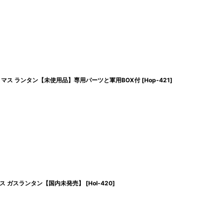
 /オプティマス ランタン【未使用品】専用パーツと軍用BOX付
[
Hop-421
]
オプティマス ガスランタン【国内未発売】
[
Hol-420
]