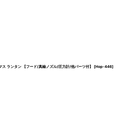
/オプティマス ランタン 【フード/真鍮ノズル/圧力計/他パーツ付】
[
Hop-446
]