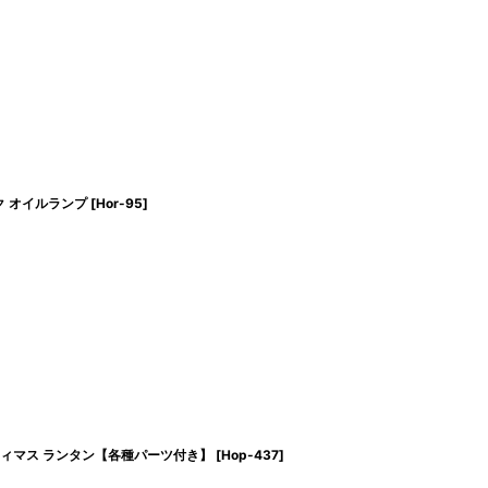
ィーク オイルランプ
[
Hor-95
]
en/オプティマス ランタン【各種パーツ付き】
[
Hop-437
]