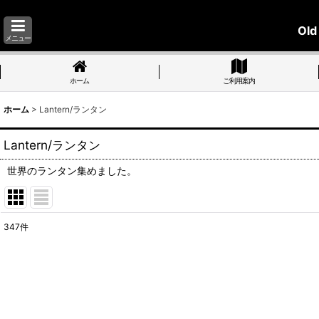
Old
メニュー
ホーム
ご利用案内
ホーム
>
Lantern/ランタン
Lantern/ランタン
世界のランタン集めました。
347
件
表示数
:
並び順
: