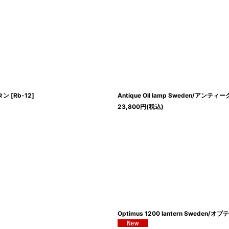
タン
[
Rb-12
]
Antique Oil lamp Sweden/アンテ
23,800
円
(税込)
Optimus 1200 lantern Swed