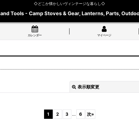
◇どこか懐かしいヴィンテージな暮らし◇
 and Tools - Camp Stoves & Gear, Lanterns, Parts, Outdoo
カレンダー
マイページ
表示順変更
1
2
3
...
6
次
»
絞り込む