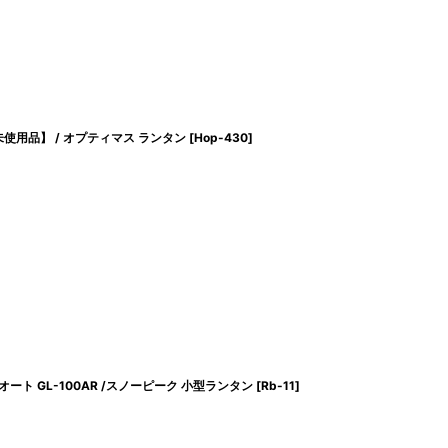
X付【未使用品】 / オプティマス ランタン
[
Hop-430
]
天オート GL-100AR /スノーピーク 小型ランタン
[
Rb-11
]