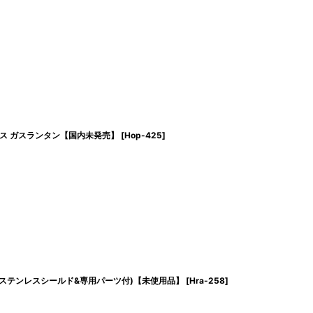
オプティマス ガスランタン【国内未発売】
[
Hop-425
]
ス 軍用 (ステンレスシールド&専用パーツ付)【未使用品】
[
Hra-258
]