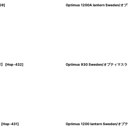
59
]
Optimus 1200A lantern Swede
付】
[
Hop-432
]
Optimus 930 Sweden/オプテ
】
[
Hop-431
]
Optimus 1200 lantern Sweden