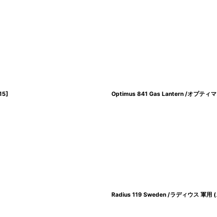
15
]
Optimus 841 Gas Lantern /
Radius 119 Sweden /ラディウ