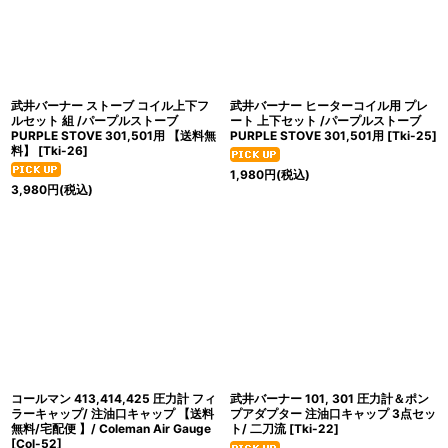
絞り込む
武井バーナー ストーブ コイル上下フ
武井バーナー ヒーターコイル用 プレ
ルセット 組 /パープルストーブ
ート 上下セット /パープルストーブ
PURPLE STOVE 301,501用 【送料無
PURPLE STOVE 301,501用
[
Tki-25
]
料】
[
Tki-26
]
1,980
円
(税込)
3,980
円
(税込)
コールマン 413,414,425 圧力計 フィ
武井バーナー 101, 301 圧力計＆ポン
ラーキャップ/ 注油口キャップ 【送料
プアダプター 注油口キャップ 3点セッ
無料/宅配便 】/ Coleman Air Gauge
ト/ 二刀流
[
Tki-22
]
[
Col-52
]