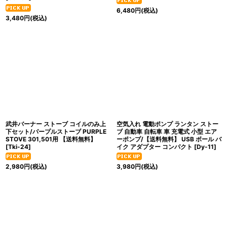
6,480
円
(税込)
3,480
円
(税込)
武井バーナー ストーブ コイルのみ上
空気入れ 電動ポンプ ランタン ストー
下セット/パープルストーブ PURPLE
ブ 自動車 自転車 車 充電式 小型 エア
STOVE 301,501用 【送料無料】
ーポンプ/【送料無料】 USB ボール バ
[
Tki-24
]
イク アダプター コンパクト
[
Dy-11
]
2,980
円
(税込)
3,980
円
(税込)