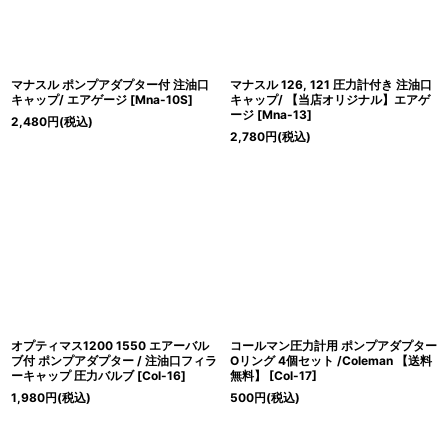
マナスル ポンプアダプター付 注油口
マナスル 126, 121 圧力計付き 注油口
キャップ/ エアゲージ
[
Mna-10S
]
キャップ/ 【当店オリジナル】エアゲ
ージ
[
Mna-13
]
2,480
円
(税込)
2,780
円
(税込)
オプティマス1200 1550 エアーバル
コールマン圧力計用 ポンプアダプター
ブ付 ポンプアダプター / 注油口フィラ
Oリング 4個セット /Coleman 【送料
ーキャップ 圧力バルブ
[
Col-16
]
無料】
[
Col-17
]
1,980
円
(税込)
500
円
(税込)