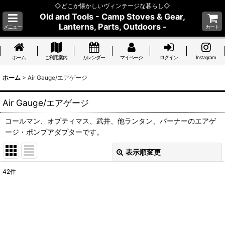
◇どこか懐かしいヴィンテージな暮らし◇
Old and Tools - Camp Stoves & Gear,
Lanterns, Parts, Outdoors -
メニュー
カート
ホーム
ご利用案内
カレンダー
マイページ
ログイン
Instagram
ホーム
>
Air Gauge/エアゲージ
Air Gauge/エアゲージ
コールマン、オプティマス、武井、他ランタン、バーナーのエアゲ
ージ・ポンプアダプターです。
表示順変更
閉じる
42
件
表示数
:
並び順
: