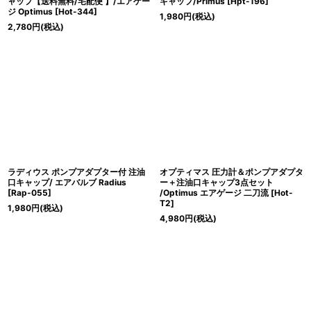
ャップ【送料無料/宅配便 】/エアゲー
キャップ/Primus
[
Hpt-196
]
ジ Optimus
[
Hot-344
]
1,980
円
(税込)
2,780
円
(税込)
ラディウス ポンプアダプター付 注油
オプティマス 圧力計＆ポンプアダプタ
口キャップ/ エアバルブ Radius
ー＋注油口キャップ3点セット
[
Rap-055
]
/Optimus エアゲージ 二刀流
[
Hot-
T2
]
1,980
円
(税込)
4,980
円
(税込)