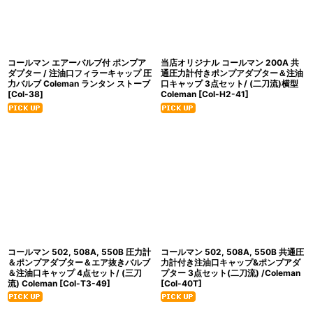
コールマン エアーバルブ付 ポンプア
当店オリジナル コールマン 200A 共
ダプター / 注油口フィラーキャップ 圧
通圧力計付きポンプアダプター＆注油
力バルブ Coleman ランタン ストーブ
口キャップ 3点セット/ (二刀流)横型
[
Col-38
]
Coleman
[
Col-H2-41
]
コールマン 502, 508A, 550B 圧力計
コールマン 502, 508A, 550B 共通圧
＆ポンプアダプター＆エア抜きバルブ
力計付き注油口キャップ&ポンプアダ
＆注油口キャップ 4点セット/ (三刀
プター 3点セット(二刀流) /Coleman
流) Coleman
[
Col-T3-49
]
[
Col-40T
]