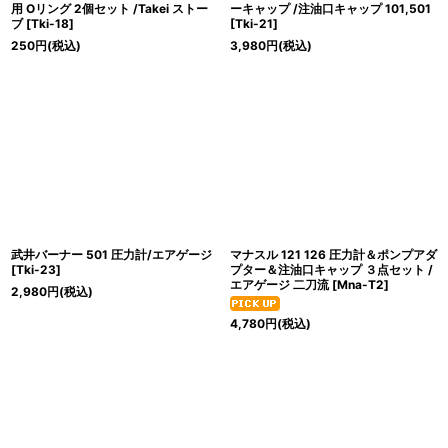
用 Oリング 2個セット /Takei ストー
ーキャップ /注油口キャップ 101,501
ブ
[
Tki-18
]
[
Tki-21
]
250
円
(税込)
3,980
円
(税込)
武井バーナー 501 圧力計/エアゲージ
マナスル 121 126 圧力計＆ポンプアダ
[
Tki-23
]
プター＆注油口キャップ ３点セット /
エアゲージ 二刀流
[
Mna-T2
]
2,980
円
(税込)
4,780
円
(税込)