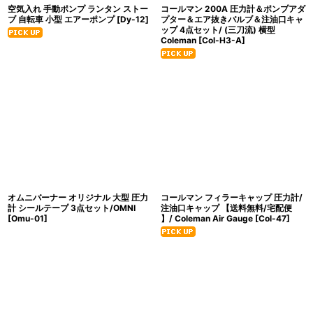
空気入れ 手動ポンプ ランタン ストー
コールマン 200A 圧力計＆ポンプアダ
ブ 自転車 小型 エアーポンプ
[
Dy-12
]
プター＆エア抜きバルブ＆注油口キャ
ップ 4点セット/ (三刀流) 横型
Coleman
[
Col-H3-A
]
オムニバーナー オリジナル 大型 圧力
コールマン フィラーキャップ 圧力計/
計 シールテープ 3点セット/OMNI
注油口キャップ 【送料無料/宅配便
[
Omu-01
]
】/ Coleman Air Gauge
[
Col-47
]