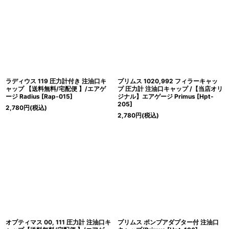
ラディウス 119 圧力計付き 注油口キ
プリムス 1020,992 フィラーキャッ
ャップ 【送料無料/宅配便 】/エアゲ
プ 圧力計 注油口キャップ /【当店オリ
ージ Radius
[
Rap-015
]
ジナル】エアゲージ Primus
[
Hpt-
205
]
2,780
円
(税込)
2,780
円
(税込)
オプティマス 00, 111 圧力計 注油口キ
プリムス ポンプアダプター付 注油口