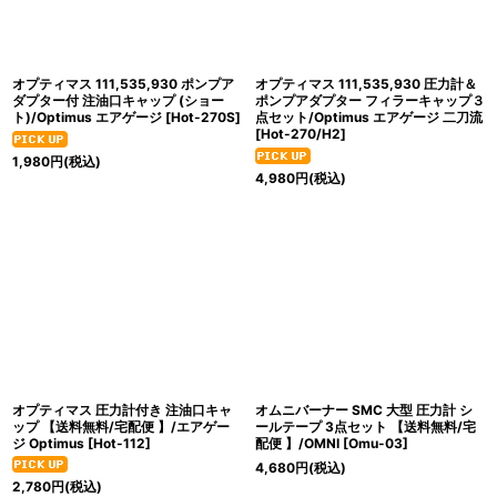
オプティマス 111,535,930 ポンプア
オプティマス 111,535,930 圧力計＆
ダプター付 注油口キャップ (ショー
ポンプアダプター フィラーキャップ３
ト)/Optimus エアゲージ
[
Hot-270S
]
点セット/Optimus エアゲージ 二刀流
[
Hot-270/H2
]
1,980
円
(税込)
4,980
円
(税込)
オプティマス 圧力計付き 注油口キャ
オムニバーナー SMC 大型 圧力計 シ
ップ 【送料無料/宅配便 】/エアゲー
ールテープ 3点セット 【送料無料/宅
ジ Optimus
[
Hot-112
]
配便 】/OMNI
[
Omu-03
]
4,680
円
(税込)
2,780
円
(税込)