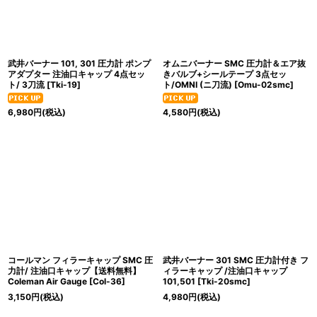
武井バーナー 101, 301 圧力計 ポンプ
オムニバーナー SMC 圧力計＆エア抜
アダプター 注油口キャップ 4点セッ
きバルブ+シールテープ 3点セッ
ト/ 3刀流
[
Tki-19
]
ト/OMNI (ニ刀流)
[
Omu-02smc
]
6,980
円
(税込)
4,580
円
(税込)
コールマン フィラーキャップ SMC 圧
武井バーナー 301 SMC 圧力計付き フ
力計/ 注油口キャップ【送料無料】
ィラーキャップ /注油口キャップ
Coleman Air Gauge
[
Col-36
]
101,501
[
Tki-20smc
]
3,150
円
(税込)
4,980
円
(税込)